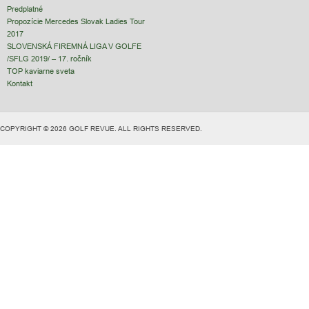
Predplatné
Propozície Mercedes Slovak Ladies Tour
2017
SLOVENSKÁ FIREMNÁ LIGA V GOLFE
/SFLG 2019/ – 17. ročník
TOP kaviarne sveta
Kontakt
COPYRIGHT © 2026 GOLF REVUE. ALL RIGHTS RESERVED.