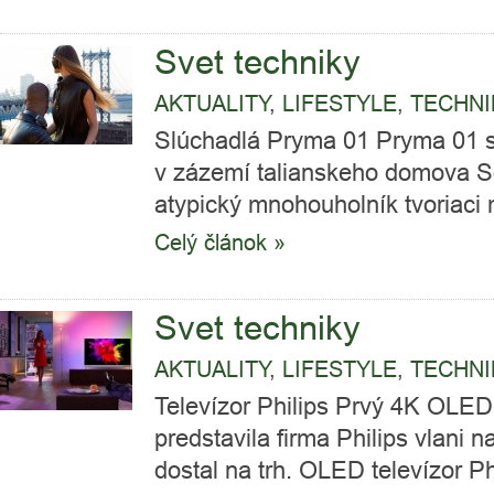
Svet techniky
AKTUALITY
,
LIFESTYLE
,
TECHNI
Slúchadlá Pryma 01 Pryma 01 s
v zázemí talianskeho domova So
atypický mnohouholník tvoriaci 
Celý článok »
Svet techniky
AKTUALITY
,
LIFESTYLE
,
TECHNI
Televízor Philips Prvý 4K OLED
predstavila firma Philips vlani n
dostal na trh. OLED televízor Ph