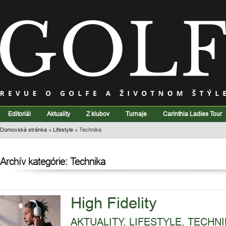
Editoriál
Aktuality
Z klubov
Turnaje
Carinthia Ladies Tour
Domovská stránka
»
Lifestyle
»
Technika
Archív kategórie: Technika
High Fidelity
AKTUALITY
,
LIFESTYLE
,
TECHNI