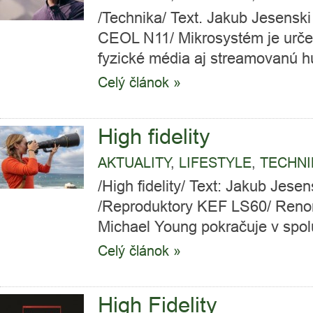
/Technika/ Text. Jakub Jesenski
CEOL N11/ Mikrosystém je určen
fyzické média aj streamovanú h
Celý článok »
High fidelity
AKTUALITY
,
LIFESTYLE
,
TECHNI
/High fidelity/ Text: Jakub Jesen
/Reproduktory KEF LS60/ Renom
Michael Young pokračuje v spol
Celý článok »
High Fidelity