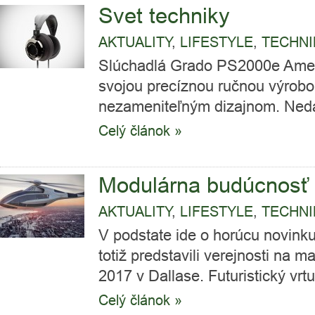
Svet techniky
AKTUALITY
,
LIFESTYLE
,
TECHNI
Slúchadlá Grado PS2000e Amer
svojou precíznou ručnou výrobo
nezameniteľným dizajnom. Nedáv
Celý článok »
Modulárna budúcnosť
AKTUALITY
,
LIFESTYLE
,
TECHNI
V podstate ide o horúcu novink
totiž predstavili verejnosti na 
2017 v Dallase. Futuristický vrtuľ
Celý článok »