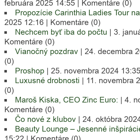
februára 2025 14:55 |
Komentáre (0)
Propozície Carinthia Ladies Tour n
2025 12:16 |
Komentáre (0)
Nechcem byť iba do počtu
| 3. janu
Komentáre (0)
Vianočný pozdrav
| 24. decembra 2
(0)
Proshop
| 25. novembra 2024 13:35
Luxusné drobnosti
| 11. novembra 
(0)
Maroš Kiska, CEO Zinc Euro:
| 4. 
Komentáre (0)
Čo nové z klubov
| 24. októbra 202
Beauty Lounge – Jesenné inšpiráci
15:22 |
Komentáre (0)