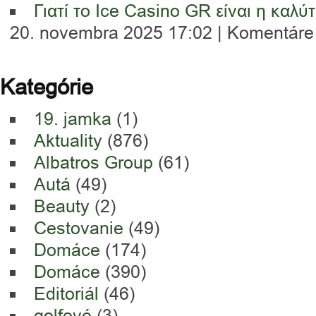
Γιατί το Ice Casino GR είναι η καλύ
20. novembra 2025 17:02 |
Komentáre 
Kategórie
19. jamka
(1)
Aktuality
(876)
Albatros Group
(61)
Autá
(49)
Beauty
(2)
Cestovanie
(49)
Domáce
(174)
Domáce
(390)
Editoriál
(46)
golfové
(3)