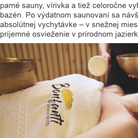
parné sauny, vírivka a tiež celoročne v
bazén. Po výdatnom saunovaní sa návšt
absolútnej vychytávke – v snežnej miest
príjemné osvieženie v prírodnom jazierk