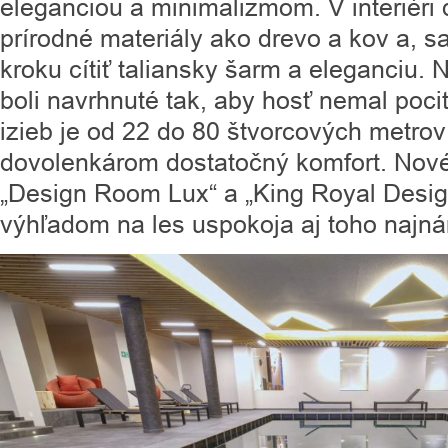
eleganciou a minimalizmom. V interiér
prírodné materiály ako drevo a kov a,
kroku cítiť taliansky šarm a eleganciu. 
boli navrhnuté tak, aby hosť nemal poci
izieb je od 22 do 80 štvorcových metro
dovolenkárom dostatočný komfort. Nové
„Design Room Lux“ a „King Royal Desig
výhľadom na les uspokoja aj toho najná