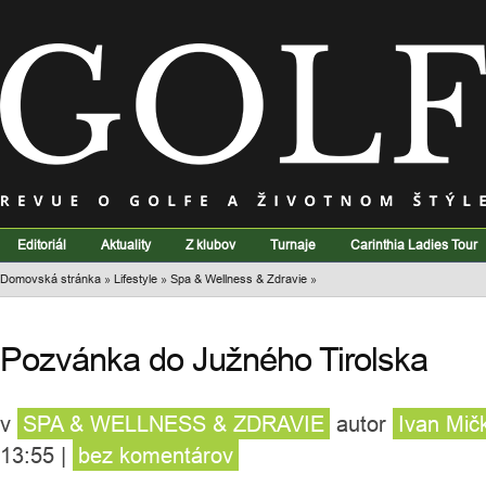
Editoriál
Aktuality
Z klubov
Turnaje
Carinthia Ladies Tour
Domovská stránka
»
Lifestyle
»
Spa & Wellness & Zdravie
»
Pozvánka do Južného Tirolska
v
SPA & WELLNESS & ZDRAVIE
autor
Ivan Mič
13:55
|
bez komentárov