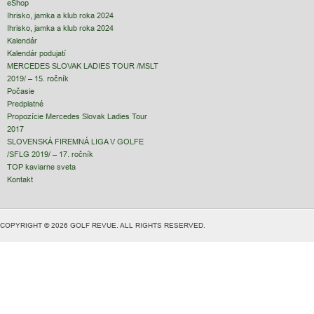
eShop
Ihrisko, jamka a klub roka 2024
Ihrisko, jamka a klub roka 2024
Kalendár
Kalendár podujatí
MERCEDES SLOVAK LADIES TOUR /MSLT
2019/ – 15. ročník
Počasie
Predplatné
Propozície Mercedes Slovak Ladies Tour
2017
SLOVENSKÁ FIREMNÁ LIGA V GOLFE
/SFLG 2019/ – 17. ročník
TOP kaviarne sveta
Kontakt
COPYRIGHT © 2026 GOLF REVUE. ALL RIGHTS RESERVED.