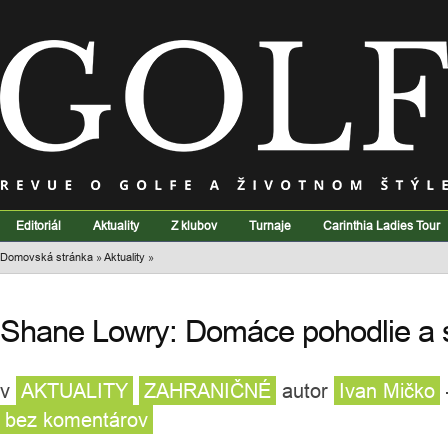
Editoriál
Aktuality
Z klubov
Turnaje
Carinthia Ladies Tour
Domovská stránka
»
Aktuality
»
Shane Lowry: Domáce pohodlie a 
v
AKTUALITY
ZAHRANIČNÉ
autor
Ivan Mičko
bez komentárov