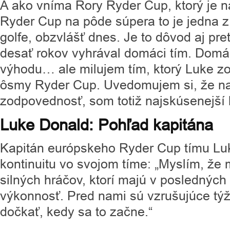
A ako vníma Rory Ryder Cup, ktorý je n
Ryder Cup na pôde súpera to je jedna z
golfe, obzvlášť dnes. Je to dôvod aj pr
desať rokov vyhrával domáci tím. Domá
výhodu… ale milujem tím, ktorý Luke zo
ôsmy Ryder Cup. Uvedomujem si, že na
zodpovednosť, som totiž najskúsenejší h
Luke Donald: Pohľad kapitána
Kapitán európskeho Ryder Cup tímu Luk
kontinuitu vo svojom tíme: „Myslím, že
silných hráčov, ktorí majú v posledných
výkonnosť. Pred nami sú vzrušujúce tý
dočkať, kedy sa to začne.“