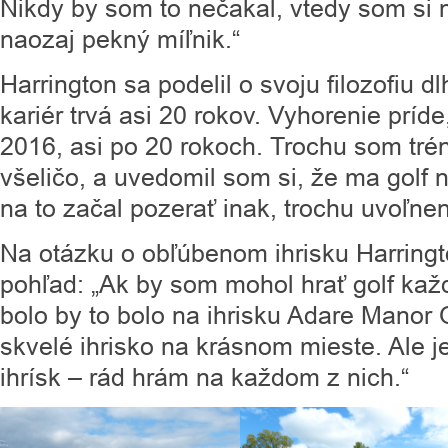
Nikdy by som to nečakal, vtedy som si ne
naozaj pekný míľnik.“
Harrington sa podelil o svoju filozofiu d
kariér trvá asi 20 rokov. Vyhorenie príde
2016, asi po 20 rokoch. Trochu som trén
všeličo, a uvedomil som si, že ma golf 
na to začal pozerať inak, trochu uvoľnen
Na otázku o obľúbenom ihrisku Harringt
pohľad: „Ak by som mohol hrať golf kaž
bolo by to bolo na ihrisku Adare Manor O
skvelé ihrisko na krásnom mieste. Ale je
ihrísk – rád hrám na každom z nich.“