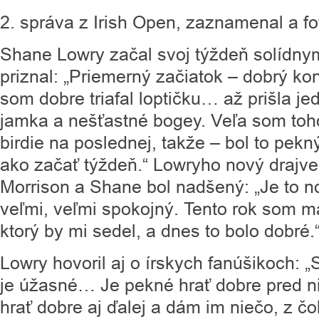
2. správa z Irish Open, zaznamenal a fo
Shane Lowry začal svoj týždeň solídn
priznal: „Priemerný začiatok – dobrý ko
som dobre triafal loptičku… až prišla je
jamka a nešťastné bogey. Veľa som toh
birdie na poslednej, takže – bol to pek
ako začať týždeň.“ Lowryho nový drajve
Morrison a Shane bol nadšený: „Je to n
veľmi, veľmi spokojný. Tento rok som ma
ktorý by mi sedel, a dnes to bolo dobré.
Lowry hovoril aj o írskych fanúšikoch: „
je úžasné… Je pekné hrať dobre pred n
hrať dobre aj ďalej a dám im niečo, z č