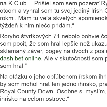
na K Club… Prišiel som sem pozerať Ry
otcom a vyhral som tu svoj jediný Irish
rokmi. Mám tu veľa skvelých spomienok
týždeň k nim niečo pridám.“
Roryho štvrtkových 71 nebolo bohvie čo,
som pocit, že som hral lepšie než ukazu
sklamaný záver, bogey na dvoch z posl
dash bet online
. Ale v skutočnosti som
som hral.“
Na otázku o jeho obľúbenom írskom ihri
by som mohol hrať len jedno ihrisko, p
Royal County Down. Osobne si myslím, ž
ihrisko na celom ostrove.“