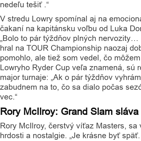
nedeľu tešiť .“
V stredu Lowry spomínal aj na emocioná
čakaní na kapitánsku voľbu od Luka Do
„Bolo to pár týždňov plných nervozity…
hral na TOUR Championship naozaj dob
pomohlo, ale tiež som vedel, čo môžem t
Lowryho Ryder Cup veľa znamená, sú 
major turnaje: „Ak o pár týždňov vyhrá
zabudnem na to, čo sa dialo počas sezó
vec.“
Rory McIlroy: Grand Slam sláva 
Rory McIlroy, čerstvý víťaz Masters, sa v
hrdosti a nostalgie. „Je krásne byť sp