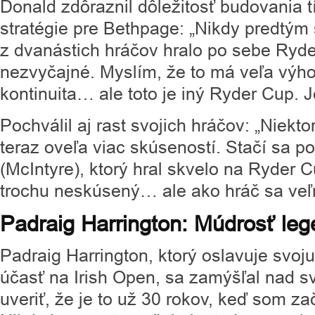
Donald zdôraznil dôležitosť budovania 
stratégie pre Bethpage: „Nikdy predtým 
z dvanástich hráčov hralo po sebe Ryd
nezvyčajné. Myslím, že to má veľa výh
kontinuita… ale toto je iný Ryder Cup. J
Pochválil aj rast svojich hráčov: „Niekt
teraz oveľa viac skúseností. Stačí sa p
(McIntyre), ktorý hral skvelo na Ryder 
trochu neskúsený… ale ako hráč sa veľm
Padraig Harrington: Múdrosť le
Padraig Harrington, ktorý oslavuje svoju
účasť na Irish Open, sa zamýšľal nad s
uveriť, že je to už 30 rokov, keď som z