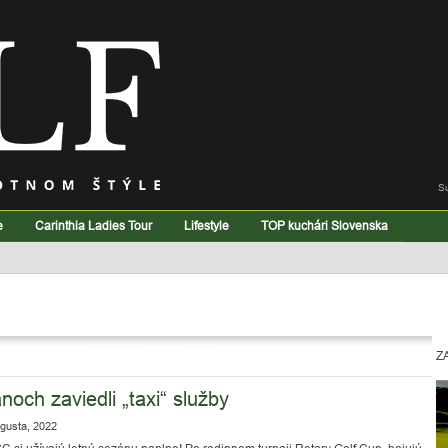
S
e
Carinthia Ladies Tour
Lifestyle
TOP kuchári Slovenska
Z
anoch zaviedli „taxi“ služby
gusta, 2022