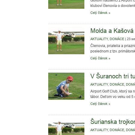
Golfoví nadšenci z Airport 
kluboví členovia o dovolenk
Celý článok »
Molda a Kašová 
AKTUALITY
,
DOMÁCE
|
23 se
Členovia, priatelia a priaz
poslednom z tzv. primátorsk
Celý článok »
V Šuranoch tri t
AKTUALITY
,
DOMÁCE
,
DOM
Airport Golf Club, ktorý sa
tábor. Deťom vo veku od 5 
Celý článok »
Šurianska trojko
AKTUALITY
,
DOMÁCE
,
DOM