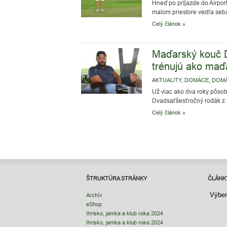
Hneď po príjazde do Airpor
malom priestore vedľa seba
Celý článok »
Maďarský kouč D.
trénujú ako maď
AKTUALITY
,
DOMÁCE
,
DOM
Už viac ako dva roky pôsob
Dvadsaťšesťročný rodák z B
Celý článok »
ŠTRUKTÚRA STRÁNKY
ČLÁNK
ČLÁNK
Archív
eShop
Ihrisko, jamka a klub roka 2024
Ihrisko, jamka a klub roka 2024