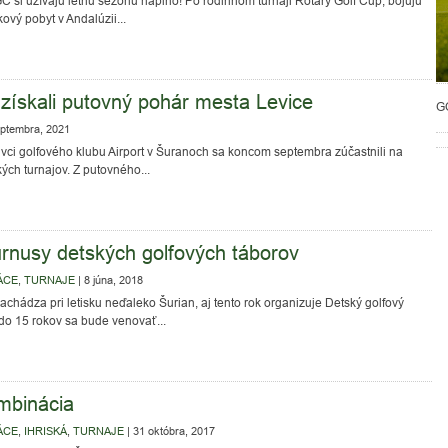
GC si užívajú letnú sezónu naplno! Po rodinnom turnaji Rotary Golf Cup, bojujú
ový pobyt v Andalúzii...
získali putovný pohár mesta Levice
G
ptembra, 2021
nivci golfového klubu Airport v Šuranoch sa koncom septembra zúčastnili na
ých turnajov. Z putovného...
urnusy detských golfových táborov
ÁCE
,
TURNAJE
|
8 júna, 2018
 nachádza pri letisku neďaleko Šurian, aj tento rok organizuje Detský golfový
do 15 rokov sa bude venovať...
mbinácia
ÁCE
,
IHRISKÁ
,
TURNAJE
|
31 októbra, 2017