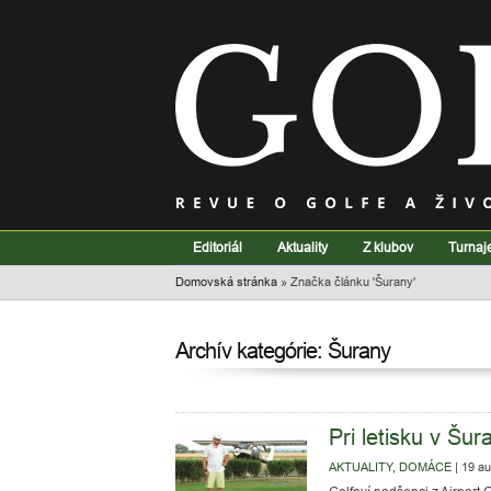
Editoriál
Aktuality
Z klubov
Turnaj
Domovská stránka
»
Značka článku 'Šurany'
Archív kategórie: Šurany
Pri letisku v Šur
AKTUALITY
,
DOMÁCE
|
19 au