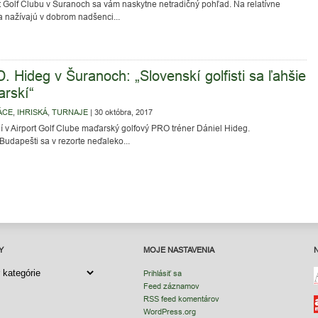
t Golf Clubu v Šuranoch sa vám naskytne netradičný pohľad. Na relatívne
 nažívajú v dobrom nadšenci...
 Hideg v Šuranoch: „Slovenskí golfisti sa ľahšie
arskí“
ÁCE
,
IHRISKÁ
,
TURNAJE
|
30 októbra, 2017
í v Airport Golf Clube maďarský golfový PRO tréner Dániel Hideg.
udapešti sa v rezorte neďaleko...
Y
MOJE NASTAVENIA
Y
Prihlásiť sa
Feed záznamov
RSS feed komentárov
WordPress.org