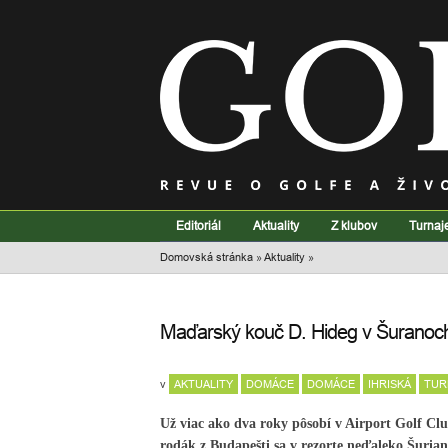
Editoriál
Aktuality
Z klubov
Turnaj
Domovská stránka
»
Aktuality
»
Maďarský kouč D. Hideg v Šuranoch: 
v
AKTUALITY
DOMÁCE
DOMÁCE
IHRISKÁ
TUR
Už viac ako dva roky pôsobí v Airport Golf C
rodák z Budapešti sa v rezorte neďaleko Šurian