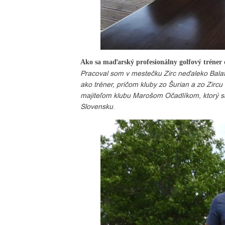
Ako sa maďarský profesionálny golfový tréner 
Pracoval som v mestečku Zirc neďaleko Balato
ako tréner, pričom kluby zo Šurian a zo Zircu
majiteľom klubu Marošom Očadlíkom, ktorý sa
Slovensku
.