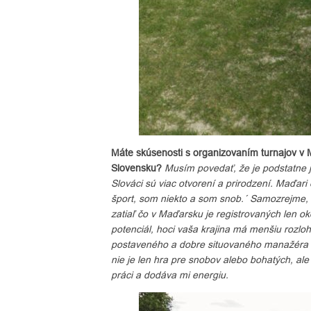
Máte skúsenosti s organizovaním turnajov v
Slovensku?
Musím povedať, že je podstatne 
Slováci sú viac otvorení a prirodzení. Maďari 
šport, som niekto a som snob.´ Samozrejme, n
zatiaľ čo v Maďarsku je registrovaných len oko
potenciál, hoci vaša krajina má menšiu rozl
postaveného a dobre situovaného manažéra rov
nie je len hra pre snobov alebo bohatých, ale
práci a dodáva mi energiu.