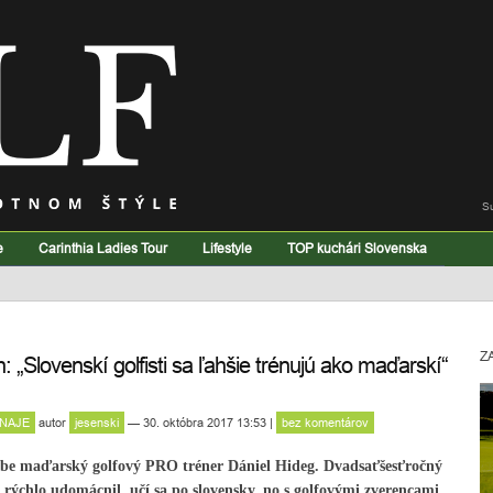
S
e
Carinthia Ladies Tour
Lifestyle
TOP kuchári Slovenska
Z
„Slovenskí golfisti sa ľahšie trénujú ako maďarskí“
NAJE
autor
jesenski
— 30. októbra 2017 13:53
|
bez komentárov
lube maďarský golfový PRO tréner Dániel Hideg. Dvadsaťšesťročný
 rýchlo udomácnil, učí sa po slovensky, no s golfovými zverencami