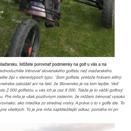
 Maďarsku. Môžete porovnať podmienky na golf u vás a na
jednoduchšie trénovať slovenského golfistu než maďarského.
ešte žijú v stereotypoch typu: `Som golfista, pretože hrávam elitný
etreba zabúdať ani na fakt, že Slovensko je na tom lepšie. Veď
lo 2 000 golfistov, u vás ich je cez 8 000. Takže je to väčší golfový
ohu. Pre mňa je však pozitívnym zistením, že môžem trénovať vysoko
nako, ako mladíka zo strednej vrstvy. A práve o to v golfe ide. To
 pre všetkých. To je pre mňa najdôležitejší odkaz, pomáha mi pri