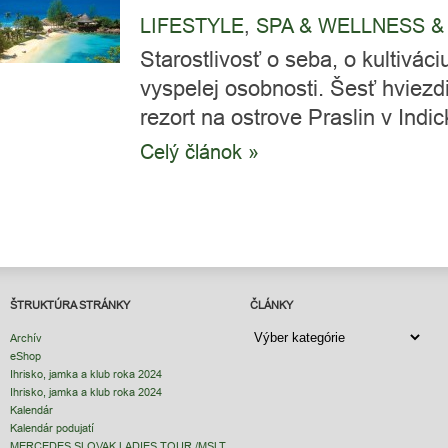
LIFESTYLE
,
SPA & WELLNESS &
Starostlivosť o seba, o kultiváciu
vyspelej osobnosti. Šesť hviez
rezort na ostrove Praslin v Indic
Celý článok »
ŠTRUKTÚRA STRÁNKY
ČLÁNKY
ČLÁNKY
Archív
eShop
Ihrisko, jamka a klub roka 2024
Ihrisko, jamka a klub roka 2024
Kalendár
Kalendár podujatí
MERCEDES SLOVAK LADIES TOUR /MSLT