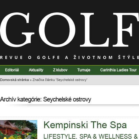
Editoriál
Aktuality
Z klubov
Turnaje
Carinthia Ladies Tour
Domovská stránka
»
Značka článku 'Seychelské ostrovy'
Archív kategórie: Seychelské ostrovy
Kempinski The Spa
LIFESTYLE
,
SPA & WELLNESS &