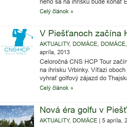
neho sa na ihrisku bude konať 
Celý článok »
V Piešťanoch začína 
AKTUALITY
,
DOMÁCE
,
DOMÁCE
apríla, 2013
Celoročná CNS HCP Tour začína
na ihrisku Vrbinky. Víťazi oboc
vyhrať golfový zájazd do Thajska
Celý článok »
Nová éra golfu v Pieš
AKTUALITY
,
DOMÁCE
|
5 apríla, 