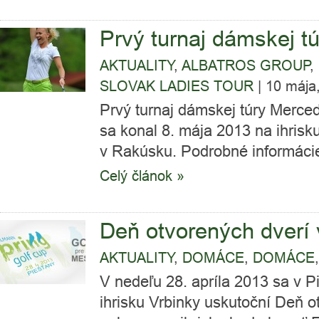
Prvý turnaj dámskej tú
AKTUALITY
,
ALBATROS GROUP
,
SLOVAK LADIES TOUR
|
10 mája
Prvý turnaj dámskej túry Merce
sa konal 8. mája 2013 na ihrisk
v Rakúsku. Podrobné informácie 
Celý článok »
Deň otvorených dverí
AKTUALITY
,
DOMÁCE
,
DOMÁCE
V nedeľu 28. apríla 2013 sa v 
ihrisku Vrbinky uskutoční Deň 