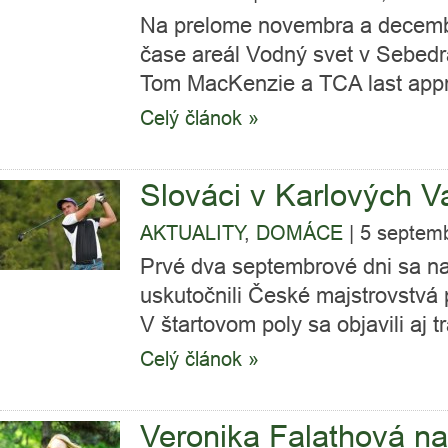
Na prelome novembra a decembr
čase areál Vodný svet v Sebedra
Tom MacKenzie a TCA last appro
Celý článok »
Slováci v Karlových V
AKTUALITY
,
DOMÁCE
|
5 septem
Prvé dva septembrové dni sa na
uskutočnili České majstrovstvá 
V štartovom poly sa objavili aj tr
Celý článok »
Veronika Falathová n