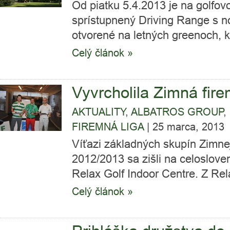
Od piatku 5.4.2013 je na golfov
sprístupnený Driving Range s no
otvorené na letných greenoch, kt
Celý článok »
Vyvrcholila Zimná fire
AKTUALITY
,
ALBATROS GROUP
,
FIREMNÁ LIGA
|
25 marca, 2013
Víťazi základných skupín Zimnej 
2012/2013 sa zišli na celoslove
Relax Golf Indoor Centre. Z Rel
Celý článok »