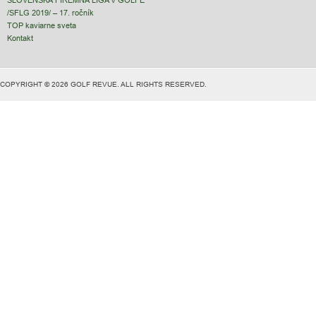
SLOVENSKÁ FIREMNÁ LIGA V GOLFE
/SFLG 2019/ – 17. ročník
TOP kaviarne sveta
Kontakt
COPYRIGHT © 2026 GOLF REVUE. ALL RIGHTS RESERVED.