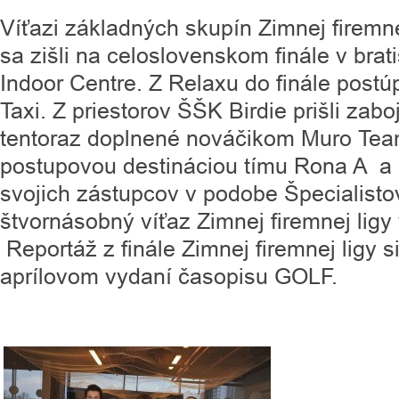
Víťazi základných skupín Zimnej firemne
sa zišli na celoslovenskom finále v bra
Indoor Centre. Z Relaxu do finále postú
Taxi. Z priestorov ŠŠK Birdie prišli zab
tentoraz doplnené nováčikom Muro Team
postupovou destináciou tímu Rona A a 
svojich zástupcov v podobe Špecialistov
štvornásobný víťaz Zimnej firemnej ligy v
Reportáž z finále Zimnej firemnej ligy s
aprílovom vydaní časopisu GOLF.