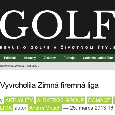
Editoriál
Aktuality
Z klubov
Turnaje
Carinthia Ladies Tour
Domovská stránka
»
Aktuality
»
Vyvrcholila Zimná firemná liga
v
AKTUALITY
ALBATROS GROUP
DOMÁCE
LIGA
autor
Andrej Obuch
— 25. marca 2013 16