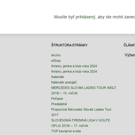
Musíte byť
prihlásený,
aby ste mohli zane
ŠTRUKTÚRA STRÁNKY
ČLÁNK
ČLÁNK
Archív
eShop
Ihrisko, jamka a klub roka 2024
Ihrisko, jamka a klub roka 2024
Kalendár
Kalendár podujatí
MERCEDES SLOVAK LADIES TOUR /MSLT
2019/ – 15. ročník
Počasie
Predplatné
Propozície Mercedes Slovak Ladies Tour
2017
SLOVENSKÁ FIREMNÁ LIGA V GOLFE
/SFLG 2019/ – 17. ročník
TOP kaviarne sveta