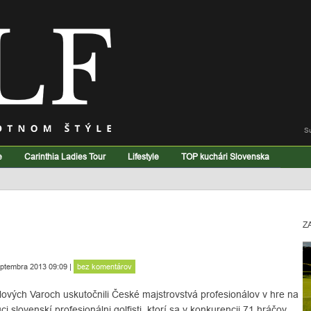
S
e
Carinthia Ladies Tour
Lifestyle
TOP kuchári Slovenska
Z
ptembra 2013 09:09
|
bez komentárov
lových Varoch uskutočnili České majstrovstvá profesionálov v hre na
úci slovenskí profesionálni golfisti, ktorí sa v konkurencii 71 hráčov,