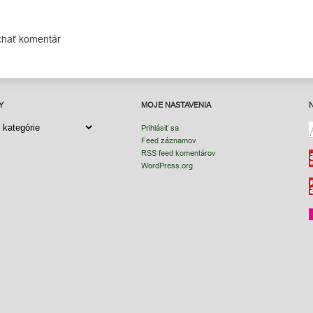
chať komentár
Y
MOJE NASTAVENIA
Y
Prihlásiť sa
Feed záznamov
RSS feed komentárov
WordPress.org