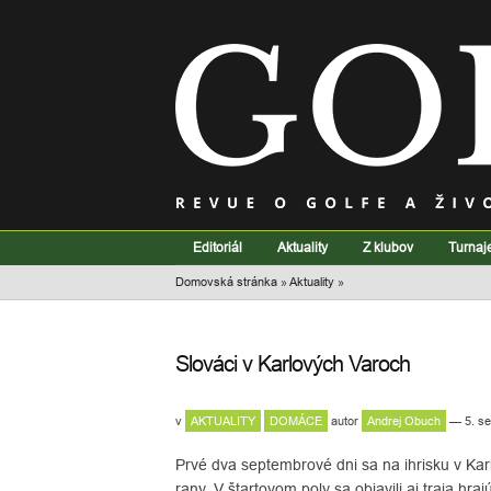
Editoriál
Aktuality
Z klubov
Turnaj
Domovská stránka
»
Aktuality
»
Slováci v Karlových Varoch
v
AKTUALITY
DOMÁCE
autor
Andrej Obuch
— 5. se
Prvé dva septembrové dni sa na ihrisku v Kar
rany. V štartovom poly sa objavili aj traja hraj