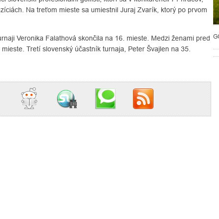
pozíciách. Na treťom mieste sa umiestnil Juraj Zvarík, ktorý po prvom
G
urnaji Veronika Falathová skončila na 16. mieste. Medzi ženami pred
ieste. Tretí slovenský účastník turnaja, Peter Švajlen na 35.