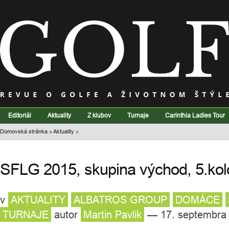
Editoriál
Aktuality
Z klubov
Turnaje
Carinthia Ladies Tour
Domovská stránka
»
Aktuality
»
SFLG 2015, skupina východ, 5.kol
v
AKTUALITY
ALBATROS GROUP
DOMÁCE
TURNAJE
autor
Martin Pavlik
— 17. septembra