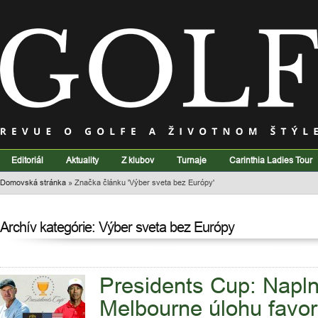
Editoriál
Aktuality
Z klubov
Turnaje
Carinthia Ladies Tour
Domovská stránka
»
Značka článku 'Výber sveta bez Európy'
Archív kategórie: Výber sveta bez Európy
Presidents Cup: Naplni
Melbourne úlohu favor