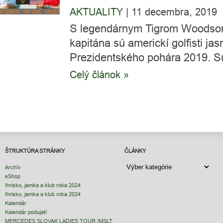
AKTUALITY
|
11 decembra, 2019
S legendárnym Tigrom Woodsom 
kapitána sú americkí golfisti jas
Prezidentského pohára 2019. Sú
Celý článok »
ŠTRUKTÚRA STRÁNKY
ČLÁNKY
ČLÁNKY
Archív
eShop
Ihrisko, jamka a klub roka 2024
Ihrisko, jamka a klub roka 2024
Kalendár
Kalendár podujatí
MERCEDES SLOVAK LADIES TOUR /MSLT