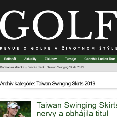
Editoriál
Aktuality
Z klubov
Turnaje
Carinthia Ladies Tour
Domovská stránka
»
Značka článku 'Taiwan Swinging Skirts 2019'
Archív kategórie: Taiwan Swinging Skirts 2019
Taiwan Swinging Skirts
nervy a obhájila titul