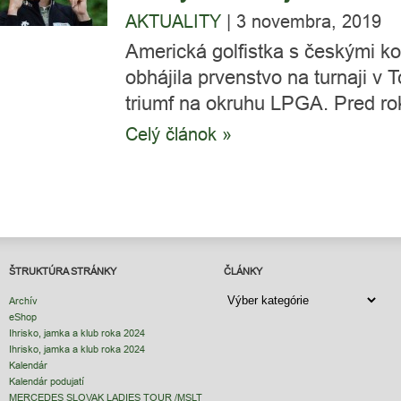
AKTUALITY
|
3 novembra, 2019
Americká golfistka s českými k
obhájila prvenstvo na turnaji v Tc
triumf na okruhu LPGA. Pred ro
Celý článok »
ŠTRUKTÚRA STRÁNKY
ČLÁNKY
ČLÁNKY
Archív
eShop
Ihrisko, jamka a klub roka 2024
Ihrisko, jamka a klub roka 2024
Kalendár
Kalendár podujatí
MERCEDES SLOVAK LADIES TOUR /MSLT