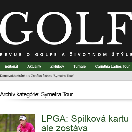
Editoriál
Aktuality
Z klubov
Turnaje
Carinthia Ladies Tour
Domovská stránka
»
Značka článku 'Symetra Tour'
Archív kategórie: Symetra Tour
LPGA: Spilková kartu 
ale zostáva