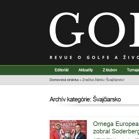
Editoriál
Aktuality
Z klubov
Turnaj
Domovská stránka
»
Značka článku 'Švajčiarsko'
Archív kategórie: Švajčiarsko
Omega European M
zobral Soderber