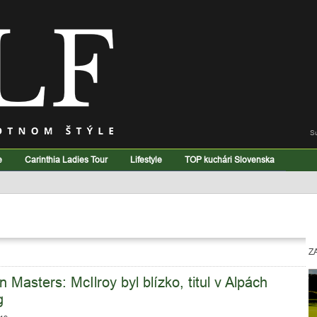
S
e
Carinthia Ladies Tour
Lifestyle
TOP kuchári Slovenska
Z
asters: McIlroy byl blízko, titul v Alpách
g