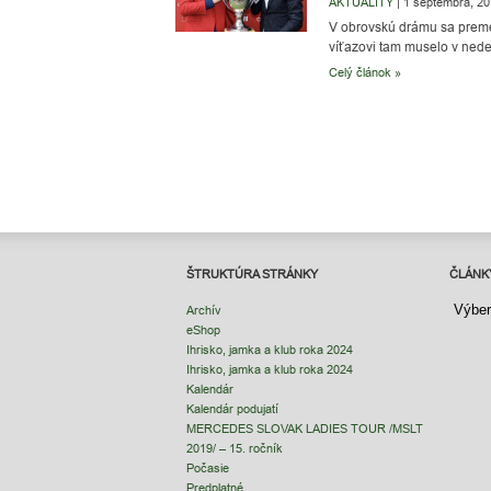
AKTUALITY
|
1 septembra, 2
V obrovskú drámu sa preme
víťazovi tam muselo v nede
Celý článok »
ŠTRUKTÚRA STRÁNKY
ČLÁNK
ČLÁNK
Archív
eShop
Ihrisko, jamka a klub roka 2024
Ihrisko, jamka a klub roka 2024
Kalendár
Kalendár podujatí
MERCEDES SLOVAK LADIES TOUR /MSLT
2019/ – 15. ročník
Počasie
Predplatné