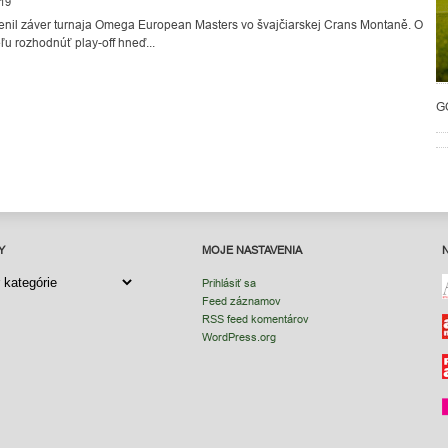
019
nil záver turnaja Omega European Masters vo švajčiarskej Crans Montaně. O
ľu rozhodnúť play-off hneď...
G
Y
MOJE NASTAVENIA
Y
Prihlásiť sa
Feed záznamov
RSS feed komentárov
WordPress.org