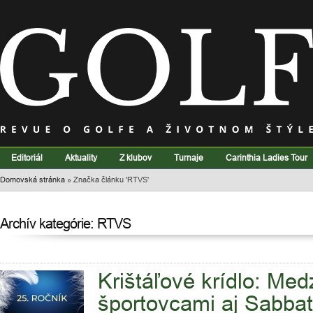
Editoriál
Aktuality
Z klubov
Turnaje
Carinthia Ladies Tour
Domovská stránka
»
Značka článku 'RTVS'
Archív kategórie: RTVS
Krištáľové krídlo: Me
športovcami aj Sabbat