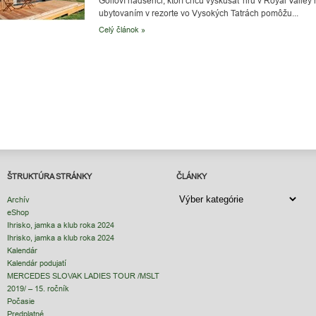
Golfoví nadšenci, ktorí chcú vyskúšať hru v Royal Valle
ubytovaním v rezorte vo Vysokých Tatrách pomôžu...
Celý článok »
ŠTRUKTÚRA STRÁNKY
ČLÁNKY
ČLÁNKY
Archív
eShop
Ihrisko, jamka a klub roka 2024
Ihrisko, jamka a klub roka 2024
Kalendár
Kalendár podujatí
MERCEDES SLOVAK LADIES TOUR /MSLT
2019/ – 15. ročník
Počasie
Predplatné