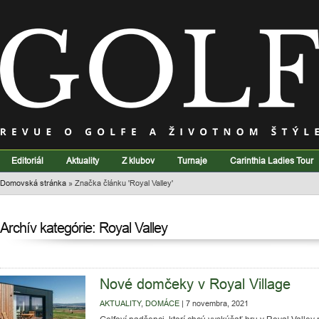
Editoriál
Aktuality
Z klubov
Turnaje
Carinthia Ladies Tour
Domovská stránka
»
Značka článku 'Royal Valley'
Archív kategórie: Royal Valley
Nové domčeky v Royal Village
AKTUALITY
,
DOMÁCE
|
7 novembra, 2021