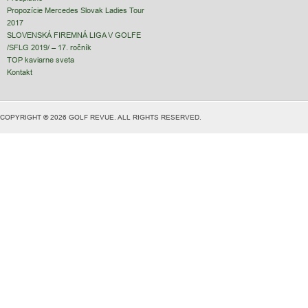
Propozície Mercedes Slovak Ladies Tour
2017
SLOVENSKÁ FIREMNÁ LIGA V GOLFE
/SFLG 2019/ – 17. ročník
TOP kaviarne sveta
Kontakt
COPYRIGHT © 2026 GOLF REVUE. ALL RIGHTS RESERVED.