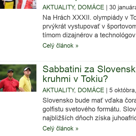
AKTUALITY
,
DOMÁCE
|
30 január
Na Hrách XXXII. olympiády v To
prvýkrát vystupovať v športovo
tímom dizajnérov a technológov 
Celý článok »
Sabbatini za Slovensk
kruhmi v Tokiu?
AKTUALITY
,
DOMÁCE
|
5 októbra
Slovensko bude mať vďaka čoraz
golfistu svetového formátu. Slo
najbližších dňoch získa juhoafric
Celý článok »