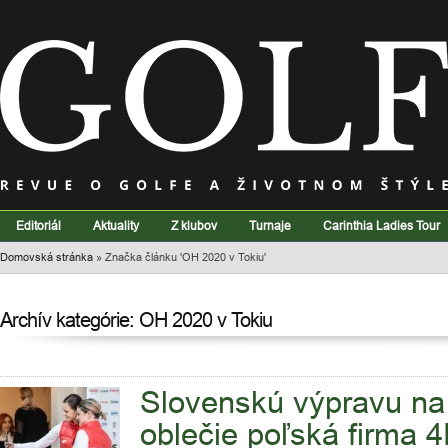
Editoriál
Aktuality
Z klubov
Turnaje
Carinthia Ladies Tour
Domovská stránka
»
Značka článku 'OH 2020 v Tokiu'
Archív kategórie: OH 2020 v Tokiu
Slovenskú výpravu na
oblečie poľská firma 4