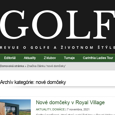
Editoriál
Aktuality
Z klubov
Turnaje
Carinthia Ladies Tour
Domovská stránka
»
Značka článku 'nové domčeky'
Archív kategórie: nové domčeky
Nové domčeky v Royal Village
AKTUALITY
,
DOMÁCE
|
7 novembra, 2021