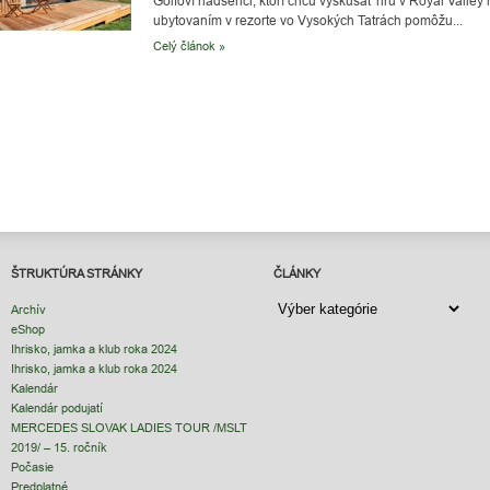
Golfoví nadšenci, ktorí chcú vyskúšať hru v Royal Valle
ubytovaním v rezorte vo Vysokých Tatrách pomôžu...
Celý článok »
ŠTRUKTÚRA STRÁNKY
ČLÁNKY
ČLÁNKY
Archív
eShop
Ihrisko, jamka a klub roka 2024
Ihrisko, jamka a klub roka 2024
Kalendár
Kalendár podujatí
MERCEDES SLOVAK LADIES TOUR /MSLT
2019/ – 15. ročník
Počasie
Predplatné