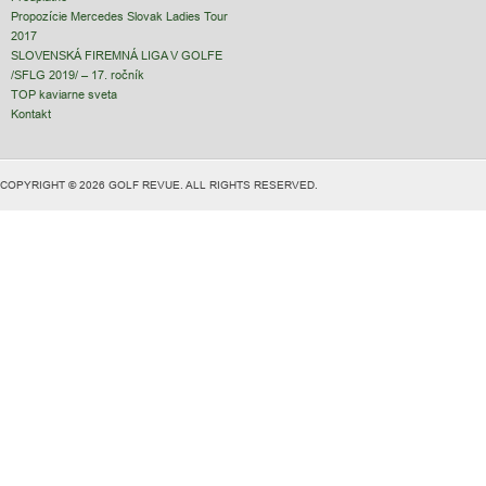
Propozície Mercedes Slovak Ladies Tour
2017
SLOVENSKÁ FIREMNÁ LIGA V GOLFE
/SFLG 2019/ – 17. ročník
TOP kaviarne sveta
Kontakt
COPYRIGHT © 2026 GOLF REVUE. ALL RIGHTS RESERVED.