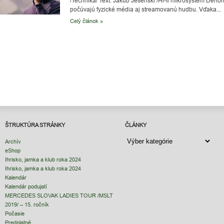
/Technika/ Text. Jakub Jesenski /Hi-fi mikrosystém Deno
počúvajú fyzické média aj streamovanú hudbu. Vďaka...
Celý článok »
ŠTRUKTÚRA STRÁNKY
ČLÁNKY
ČLÁNKY
Archív
eShop
Ihrisko, jamka a klub roka 2024
Ihrisko, jamka a klub roka 2024
Kalendár
Kalendár podujatí
MERCEDES SLOVAK LADIES TOUR /MSLT
2019/ – 15. ročník
Počasie
Predplatné