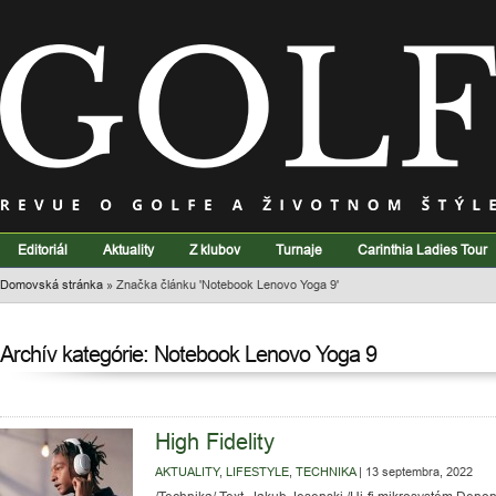
Editoriál
Aktuality
Z klubov
Turnaje
Carinthia Ladies Tour
Domovská stránka
»
Značka článku 'Notebook Lenovo Yoga 9'
Archív kategórie: Notebook Lenovo Yoga 9
High Fidelity
AKTUALITY
,
LIFESTYLE
,
TECHNIKA
|
13 septembra, 2022