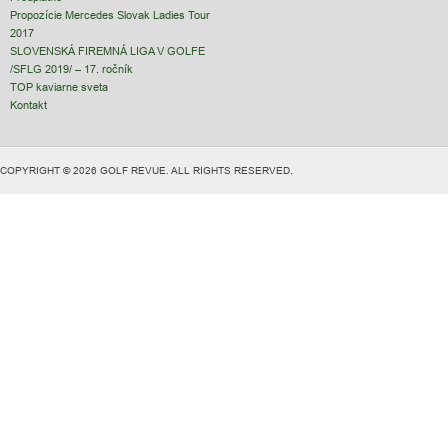
Propozície Mercedes Slovak Ladies Tour
2017
SLOVENSKÁ FIREMNÁ LIGA V GOLFE
/SFLG 2019/ – 17. ročník
TOP kaviarne sveta
Kontakt
COPYRIGHT © 2026 GOLF REVUE. ALL RIGHTS RESERVED.