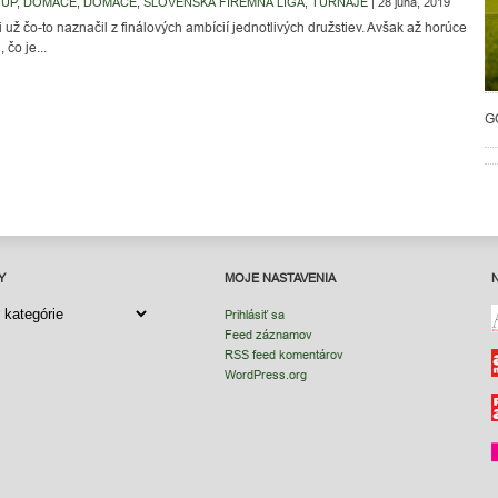
OUP
,
DOMÁCE
,
DOMÁCE
,
SLOVENSKÁ FIREMNÁ LIGA
,
TURNAJE
|
28 júna, 2019
i už čo-to naznačil z finálových ambícií jednotlivých družstiev. Avšak až horúce
 čo je...
G
Y
MOJE NASTAVENIA
Y
Prihlásiť sa
Feed záznamov
RSS feed komentárov
WordPress.org