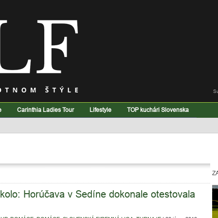
S
e
Carinthia Ladies Tour
Lifestyle
TOP kuchári Slovenska
Z
kolo: Horúčava v Sedíne dokonale otestovala