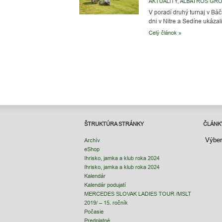
AKTUALITY
,
ALBATROS GR
V poradí druhý turnaj v Báč
dni v Nitre a Sedíne ukázali,
Celý článok »
ŠTRUKTÚRA STRÁNKY
ČLÁNK
ČLÁNK
Archív
eShop
Ihrisko, jamka a klub roka 2024
Ihrisko, jamka a klub roka 2024
Kalendár
Kalendár podujatí
MERCEDES SLOVAK LADIES TOUR /MSLT
2019/ – 15. ročník
Počasie
Predplatné