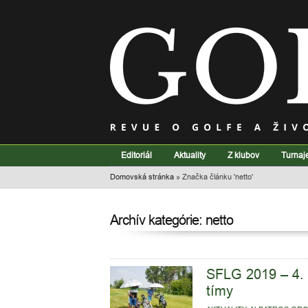
Editoriál
Aktuality
Z klubov
Turnaj
Domovská stránka
»
Značka článku 'netto'
Archív kategórie: netto
SFLG 2019 – 4. 
tímy