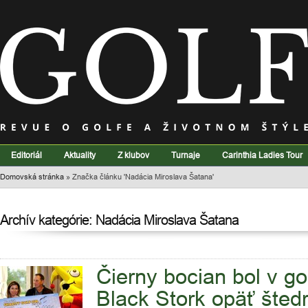
Editoriál
Aktuality
Z klubov
Turnaje
Carinthia Ladies Tour
Domovská stránka
»
Značka článku 'Nadácia Miroslava Šatana'
Archív kategórie: Nadácia Miroslava Šatana
Čierny bocian bol v go
Black Stork opäť šted