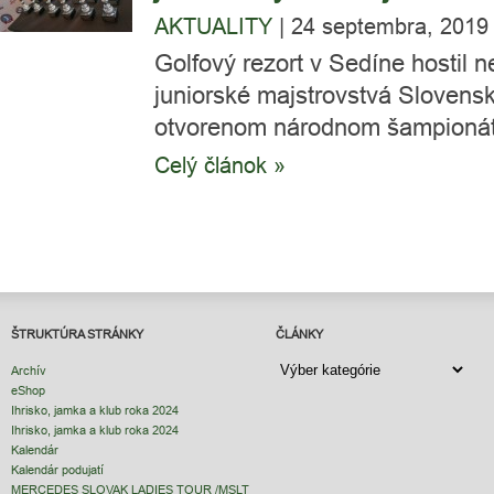
AKTUALITY
|
24 septembra, 2019
Golfový rezort v Sedíne hostil
juniorské majstrovstvá Slovenska
otvorenom národnom šampionáte 
Celý článok »
ŠTRUKTÚRA STRÁNKY
ČLÁNKY
ČLÁNKY
Archív
eShop
Ihrisko, jamka a klub roka 2024
Ihrisko, jamka a klub roka 2024
Kalendár
Kalendár podujatí
MERCEDES SLOVAK LADIES TOUR /MSLT