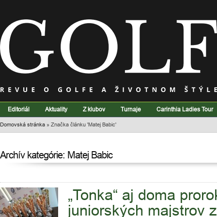
Editoriál
Aktuality
Z klubov
Turnaje
Carinthia Ladies Tour
Domovská stránka
»
Značka článku 'Matej Babic'
Archív kategórie: Matej Babic
„Tonka“ aj doma proro
juniorských majstrov