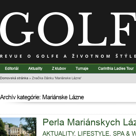
Editoriál
Aktuality
Z klubov
Turnaje
Carinthia Ladies Tour
Domovská stránka
»
Značka článku 'Mariánske Lázne'
Archív kategórie: Mariánske Lázne
Perla Mariánskych Lá
AKTUALITY
,
LIFESTYLE
,
SPA & 