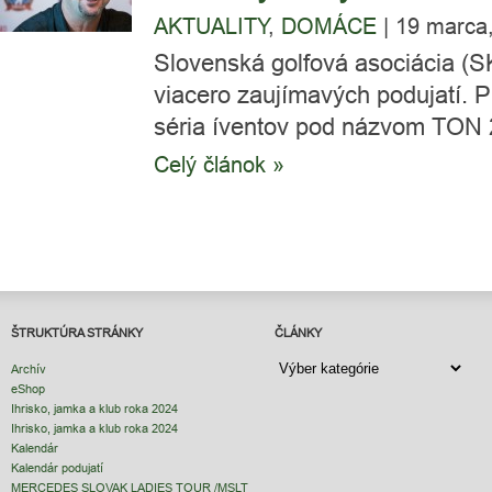
AKTUALITY
,
DOMÁCE
|
19 marca
Slovenská golfová asociácia (S
viacero zaujímavých podujatí. P
séria íventov pod názvom TON 
Celý článok »
ŠTRUKTÚRA STRÁNKY
ČLÁNKY
ČLÁNKY
Archív
eShop
Ihrisko, jamka a klub roka 2024
Ihrisko, jamka a klub roka 2024
Kalendár
Kalendár podujatí
MERCEDES SLOVAK LADIES TOUR /MSLT