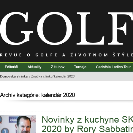
Editoriál
Aktuality
Z klubov
Turnaje
Carinthia Ladies Tour
Domovská stránka
»
Značka článku 'kalendár 2020'
Archív kategórie: kalendár 2020
Novinky z kuchyne SK
2020 by Rory Sabbatin