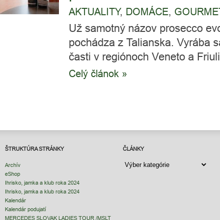
AKTUALITY
,
DOMÁCE
,
GOURME
Už samotný názov prosecco evok
pochádza z Talianska. Vyrába s
časti v regiónoch Veneto a Friul
Celý článok »
ŠTRUKTÚRA STRÁNKY
ČLÁNKY
ČLÁNKY
Archív
eShop
Ihrisko, jamka a klub roka 2024
Ihrisko, jamka a klub roka 2024
Kalendár
Kalendár podujatí
MERCEDES SLOVAK LADIES TOUR /MSLT