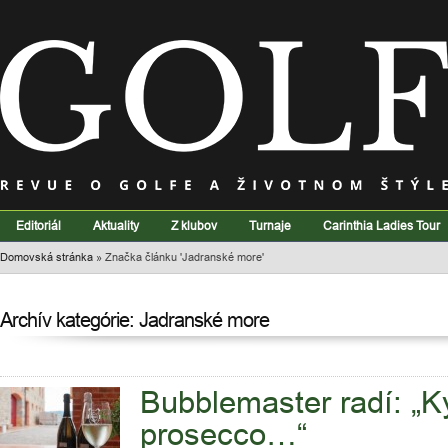
Editoriál
Aktuality
Z klubov
Turnaje
Carinthia Ladies Tour
Domovská stránka
»
Značka článku 'Jadranské more'
Archív kategórie: Jadranské more
Bubblemaster radí: „K
prosecco…“