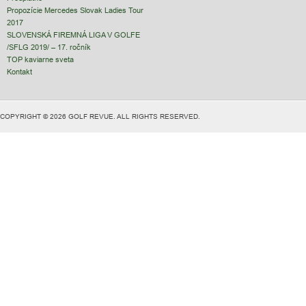
Propozície Mercedes Slovak Ladies Tour
2017
SLOVENSKÁ FIREMNÁ LIGA V GOLFE
/SFLG 2019/ – 17. ročník
TOP kaviarne sveta
Kontakt
COPYRIGHT © 2026 GOLF REVUE. ALL RIGHTS RESERVED.