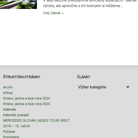
V tejto sezóne predstavíme koncepty superjácht. Takmer ž
výroby, ale spoločne s ich tvorcami si môžeme...
Celý článok »
ŠTRUKTÚRA STRÁNKY
ČLÁNKY
ČLÁNKY
Archív
eShop
Ihrisko, jamka a klub roka 2024
Ihrisko, jamka a klub roka 2024
Kalendár
Kalendár podujatí
MERCEDES SLOVAK LADIES TOUR /MSLT
2019/ – 15. ročník
Počasie
Predplatné