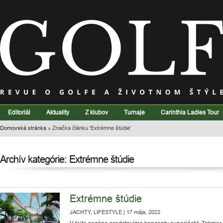
Editoriál
Aktuality
Z klubov
Turnaje
Carinthia Ladies Tour
Domovská stránka
»
Značka článku 'Extrémne štúdie'
Archív kategórie: Extrémne štúdie
Extrémne štúdie
JACHTY
,
LIFESTYLE
|
17 mája, 2022