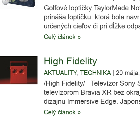
Golfové loptičky TaylorMade N
prináša loptičku, ktorá bola nav
určených cieľov či pri dĺžke odpa
Celý článok »
High Fidelity
AKTUALITY
,
TECHNIKA
|
20 mája
/High Fidelity/ Televízor Sony 
televízorom Bravia XR bez okraj
dizajnu Immersive Edge. Japons
Celý článok »