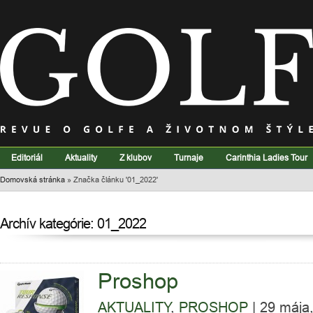
Editoriál
Aktuality
Z klubov
Turnaje
Carinthia Ladies Tour
Domovská stránka
»
Značka článku '01_2022'
Archív kategórie: 01_2022
Proshop
AKTUALITY
,
PROSHOP
|
29 mája