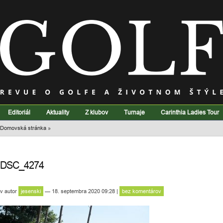
Editoriál
Aktuality
Z klubov
Turnaje
Carinthia Ladies Tour
Domovská stránka
»
DSC_4274
v
autor
jesenski
— 18. septembra 2020 09:28
|
bez komentárov