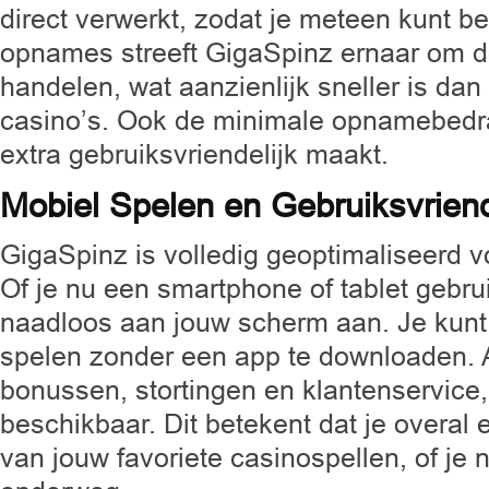
direct verwerkt, zodat je meteen kunt b
opnames streeft GigaSpinz ernaar om de
handelen, wat aanzienlijk sneller is dan
casino’s. Ook de minimale opnamebedra
extra gebruiksvriendelijk maakt.
Mobiel Spelen en Gebruiksvriend
GigaSpinz is volledig geoptimaliseerd 
Of je nu een smartphone of tablet gebrui
naadloos aan jouw scherm aan. Je kunt d
spelen zonder een app te downloaden. Al
bonussen, stortingen en klantenservice,
beschikbaar. Dit betekent dat je overal e
van jouw favoriete casinospellen, of je n