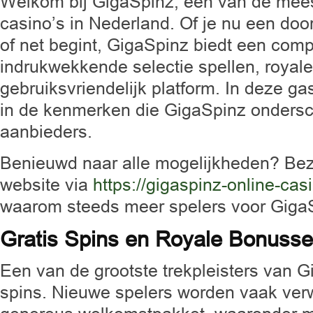
Welkom bij GigaSpinz, een van de mee
casino’s in Nederland. Of je nu een doo
of net begint, GigaSpinz biedt een comp
indrukwekkende selectie spellen, roya
gebruiksvriendelijk platform. In deze g
in de kenmerken die GigaSpinz onders
aanbieders.
Benieuwd naar alle mogelijkheden? Bezo
website via
https://gigaspinz-online-casi
waarom steeds meer spelers voor GigaS
Gratis Spins en Royale Bonuss
Een van de grootste trekpleisters van Gi
spins. Nieuwe spelers worden vaak ve