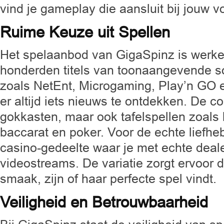
vind je gameplay die aansluit bij jouw v
Ruime Keuze uit Spellen
Het spelaanbod van GigaSpinz is werke
honderden titels van toonaangevende s
zoals NetEnt, Microgaming, Play’n GO e
er altijd iets nieuws te ontdekken. De co
gokkasten, maar ook tafelspellen zoals b
baccarat en poker. Voor de echte liefheb
casino-gedeelte waar je met echte deal
videostreams. De variatie zorgt ervoor d
smaak, zijn of haar perfecte spel vindt.
Veiligheid en Betrouwbaarheid