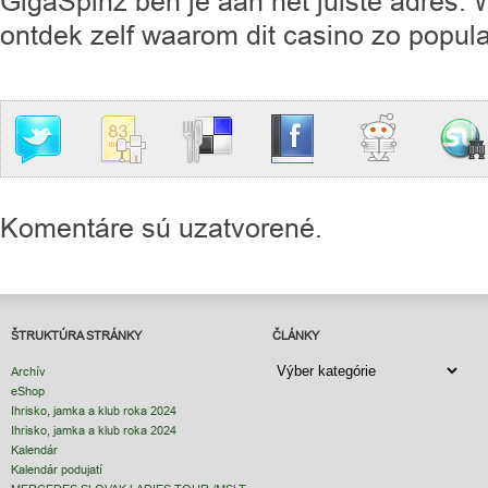
GigaSpinz ben je aan het juiste adres. 
ontdek zelf waarom dit casino zo populai
Komentáre sú uzatvorené.
ŠTRUKTÚRA STRÁNKY
ČLÁNKY
ČLÁNKY
Archív
eShop
Ihrisko, jamka a klub roka 2024
Ihrisko, jamka a klub roka 2024
Kalendár
Kalendár podujatí