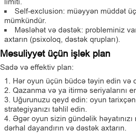
limiti.
Self-exclusion: müəyyən müddət ü
mümkündür.
Məsləhət və dəstək: probleminiz va
axtarın (psixoloq, dəstək qrupları).
Məsuliyyət üçün işlək plan
Sadə və effektiv plan:
Hər oyun üçün büdcə təyin edin və o
Qazanma və ya itirmə seriyalarını e
Uğurunuzu qeyd edin: oyun tarixçəni
strategiyanızı təhlil edin.
Əgər oyun sizin gündəlik həyatınızı m
dərhal dayandırın və dəstək axtarın.