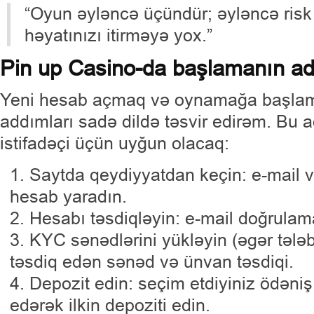
“Oyun əyləncə üçündür; əyləncə ris
həyatınızı itirməyə yox.”
Pin up Casino-da başlamanın ad
Yeni hesab açmaq və oynamağa başlam
addımları sadə dildə təsvir edirəm. Bu a
istifadəçi üçün uyğun olacaq:
Saytda qeydiyyatdan keçin: e-mail və
hesab yaradın.
Hesabı təsdiqləyin: e-mail doğrula
KYC sənədlərini yükləyin (əgər tələb
təsdiq edən sənəd və ünvan təsdiqi.
Depozit edin: seçim etdiyiniz ödəni
edərək ilkin depoziti edin.