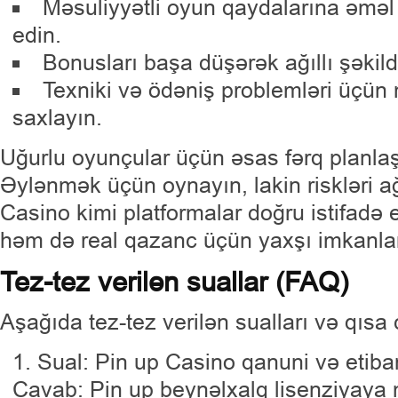
Məsuliyyətli oyun qaydalarına əməl e
edin.
Bonusları başa düşərək ağıllı şəkild
Texniki və ödəniş problemləri üçün 
saxlayın.
Uğurlu oyunçular üçün əsas fərq planlaş
Əylənmək üçün oynayın, lakin riskləri ağ
Casino kimi platformalar doğru istifadə
həm də real qazanc üçün yaxşı imkanlar
Tez-tez verilən suallar (FAQ)
Aşağıda tez-tez verilən sualları və qısa
Sual: Pin up Casino qanuni və etibar
Cavab: Pin up beynəlxalq lisenziyaya 