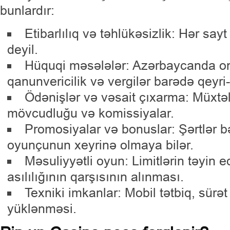
bunlardır:
Etibarlılıq və təhlükəsizlik: Hər sayt
deyil.
Hüquqi məsələlər: Azərbaycanda on
qanunvericilik və vergilər barədə qeyr
Ödənişlər və vəsait çıxarma: Müxtəl
mövcudluğu və komissiyalar.
Promosiyalar və bonuslar: Şərtlər
oyunçunun xeyrinə olmaya bilər.
Məsuliyyətli oyun: Limitlərin təyin 
asılılığının qarşısının alınması.
Texniki imkanlar: Mobil tətbiq, sürət
yüklənməsi.