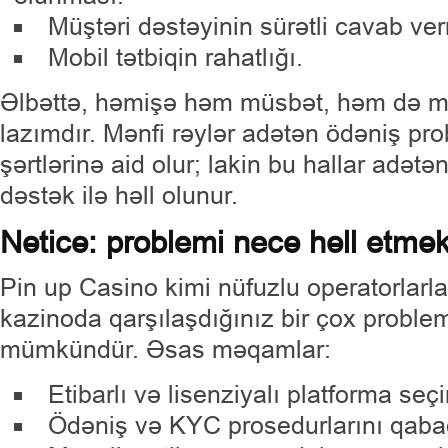
Müştəri dəstəyinin sürətli cavab ve
Mobil tətbiqin rahatlığı.
Əlbəttə, həmişə həm müsbət, həm də m
lazımdır. Mənfi rəylər adətən ödəniş pr
şərtlərinə aid olur; lakin bu hallar ad
dəstək ilə həll olunur.
Nəticə: problemi necə həll etmə
Pin up Casino kimi nüfuzlu operatorlarla
kazinoda qarşılaşdığınız bir çox proble
mümkündür. Əsas məqamlar:
Etibarlı və lisenziyalı platforma seçi
Ödəniş və KYC prosedurlarını qaba