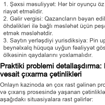
Şəxsi məsuliyyət: Hər bir oyunçu öz
riayət etməlidir.
Gəlir vergisi: Qazancların bəyan edi
öhdəlikləri ilə bağlı məsləhət üçün p
etmək məsləhətdir.
Saytın yerləşdiyi yurisdiksiya: Pin u
beynəlxalq hüquqa uyğun fəaliyyət göstə
ölkəsinin qaydalarını yoxlamalıdır.
Praktiki problemi detallaşdırma
vəsait çıxarma çətinlikləri
Onlayn kazinoda ən çox rast gəlinən pro
və çıxarış prosesində yaşanan çətinliklər
aşağıdakı situasiyalara rast gəlirlər: