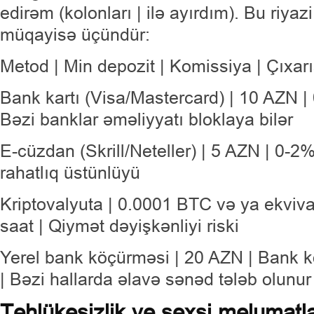
edirəm (kolonları | ilə ayırdım). Bu riya
müqayisə üçündür:
Metod | Min depozit | Komissiya | Çıxar
Bank kartı (Visa/Mastercard) | 10 AZN | 
Bəzi banklar əməliyyatı bloklaya bilər
E-cüzdan (Skrill/Neteller) | 5 AZN | 0-2%
rahatlıq üstünlüyü
Kriptovalyuta | 0.0001 BTC və ya ekviva
saat | Qiymət dəyişkənliyi riski
Yerel bank köçürməsi | 20 AZN | Bank ko
| Bəzi hallarda əlavə sənəd tələb olunur
Təhlükəsizlik və şəxsi məlumatl