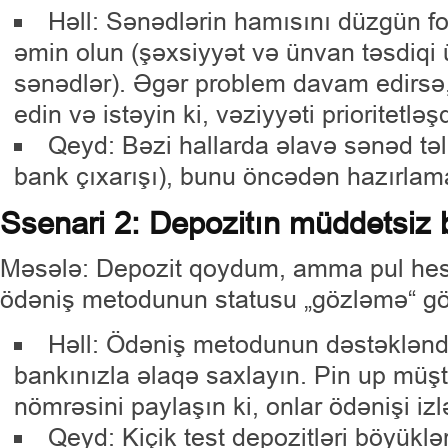
Həll: Sənədlərin hamısını düzgün f
əmin olun (şəxsiyyət və ünvan təsdiqi
sənədlər). Əgər problem davam edirsə,
edin və istəyin ki, vəziyyəti prioritetləşd
Qeyd: Bəzi hallarda əlavə sənəd təl
bank çıxarışı), bunu öncədən hazırlama
Ssenari 2: Depozitın müddətsiz 
Məsələ: Depozit qoydum, amma pul he
ödəniş metodunun statusu „gözləmə“ gös
Həll: Ödəniş metodunun dəstəkləndi
bankınızla əlaqə saxlayın. Pin up müştə
nömrəsini paylaşın ki, onlar ödənişi izlə
Qeyd: Kiçik test depozitləri böyükl