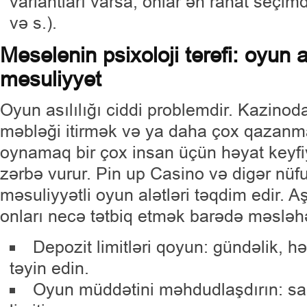
variantları varsa, onlar ən rahat seçimd
və s.).
Məsələnin psixoloji tərəfi: oyun as
məsuliyyət
Oyun asılılığı ciddi problemdir. Kazino
məbləği itirmək və ya daha çox qazanm
oynamaq bir çox insan üçün həyat keyfi
zərbə vurur. Pin up Casino və digər nüfu
məsuliyyətli oyun alətləri təqdim edir. A
onları necə tətbiq etmək barədə məsləhə
Depozit limitləri qoyun: gündəlik, həf
təyin edin.
Oyun müddətini məhdudlaşdırın: sa