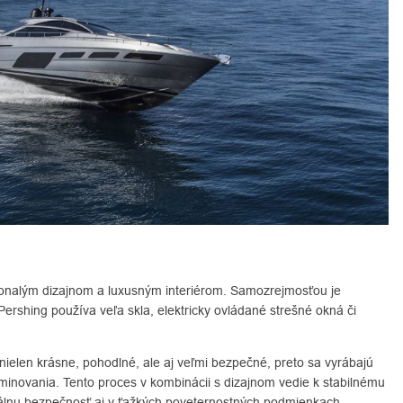
onalým dizajnom a luxusným interiérom. Samozrejmosťou je
. Pershing používa veľa skla, elektricky ovládané strešné okná či
nielen krásne, pohodlné, ale aj veľmi bezpečné, preto sa vyrábajú
novania. Tento proces v kombinácii s dizajnom vedie k stabilnému
álnu bezpečnosť aj v ťažkých poveternostných podmienkach.