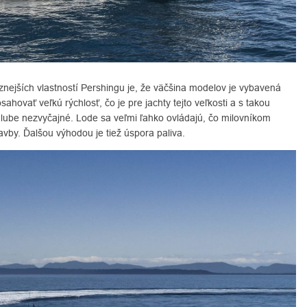
znejších vlastností Pershingu je, že väčšina modelov je vybavená
hovať veľkú rýchlosť, čo je pre jachty tejto veľkosti a s takou
alube nezvyčajné. Lode sa veľmi ľahko ovládajú, čo milovníkom
lavby. Ďalšou výhodou je tiež úspora paliva.