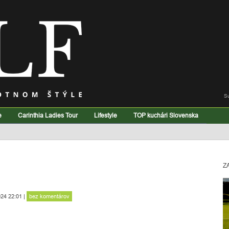
S
e
Carinthia Ladies Tour
Lifestyle
TOP kuchári Slovenska
Z
024 22:01
|
bez komentárov