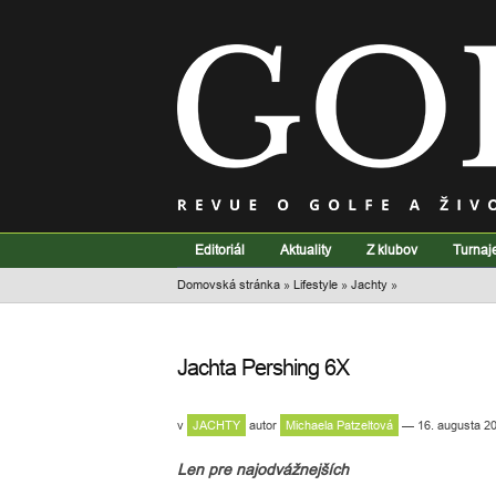
Editoriál
Aktuality
Z klubov
Turnaj
Domovská stránka
»
Lifestyle
»
Jachty
»
Jachta Pershing 6X
v
JACHTY
autor
Michaela Patzeltová
— 16. augusta 2
Len pre najodvážnejších