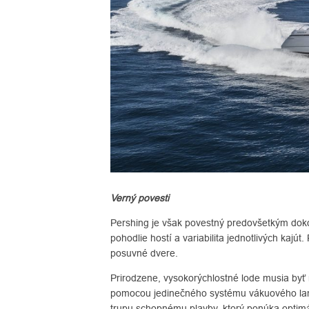
Verný povesti
Pershing je však povestný predovšetkým dok
pohodlie hostí a variabilita jednotlivých kajút
posuvné dvere.
Prirodzene, vysokorýchlostné lode musia byť 
pomocou jedinečného systému vákuového lami
trupu schopnému plavby, ktorý ponúka optim