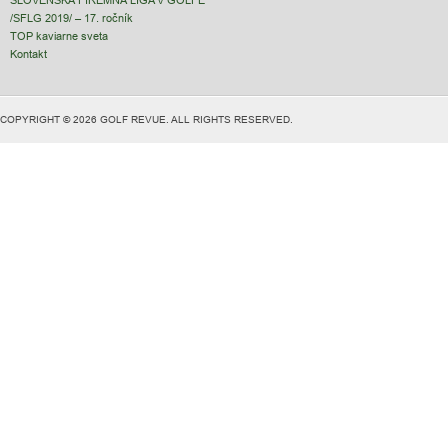
SLOVENSKÁ FIREMNÁ LIGA V GOLFE
/SFLG 2019/ – 17. ročník
TOP kaviarne sveta
Kontakt
COPYRIGHT © 2026 GOLF REVUE. ALL RIGHTS RESERVED.