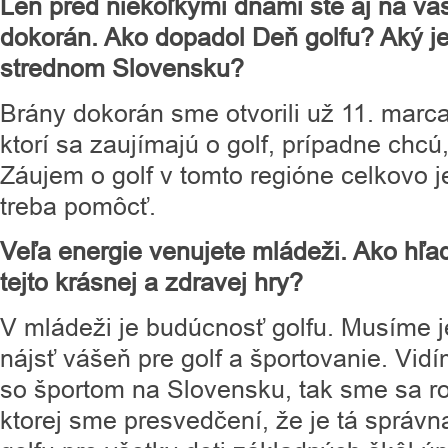
Len pred niekoľkými dňami ste aj na vaš
dokorán. Ako dopadol Deň golfu? Aký je
strednom Slovensku?
Brány dokorán sme otvorili už 11. marc
ktorí sa zaujímajú o golf, prípadne chcú, 
Záujem o golf v tomto regióne celkovo j
treba pomôcť.
Veľa energie venujete mládeži. Ako hľa
tejto krásnej a zdravej hry?
V mládeži je budúcnosť golfu. Musíme 
nájsť vášeň pre golf a športovanie. Vid
so športom na Slovensku, tak sme sa roz
ktorej sme presvedčení, že je tá správ