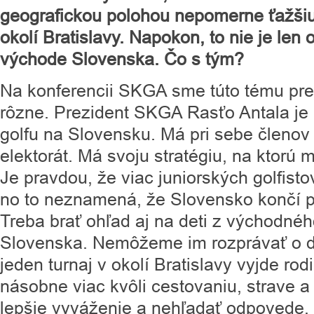
geografickou polohou nepomerne ťažšiu 
okolí Bratislavy. Napokon, to nie je len o
východe Slovenska. Čo s tým?
Na konferencii SKGA sme túto tému preb
rôzne. Prezident SKGA Rasťo Antala je
golfu na Slovensku. Má pri sebe členov
elektorát. Má svoju stratégiu, na ktorú 
Je pravdou, že viac juniorských golfistov
no to neznamená, že Slovensko končí pr
Treba brať ohľad aj na deti z východné
Slovenska. Nemôžeme im rozprávať o do
jeden turnaj v okolí Bratislavy vyjde rod
násobne viac kvôli cestovaniu, strave 
lepšie vyváženie a nehľadať odpovede, ž