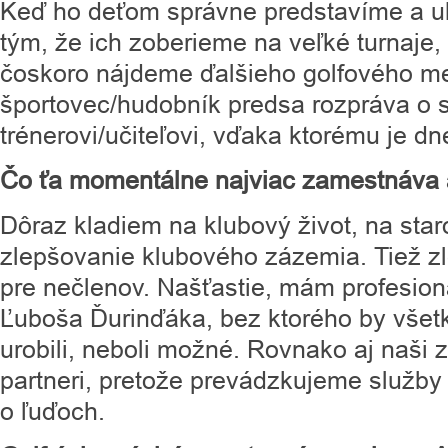
Keď ho deťom správne predstavíme a u
tým, že ich zoberieme na veľké turnaje,
čoskoro nájdeme ďalšieho golfového me
športovec/hudobník predsa rozpráva o 
trénerovi/učiteľovi, vďaka ktorému je d
Čo ťa momentálne najviac zamestnáva 
Dôraz kladiem na klubový život, na staro
zlepšovanie klubového zázemia. Tiež 
pre nečlenov. Našťastie, mám profesio
Ľuboša Ďurinďáka, bez ktorého by všet
urobili, neboli možné. Rovnako aj naši
partneri, pretože prevádzkujeme služby 
o ľuďoch.