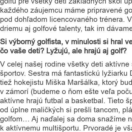
golfu pre všetky deti základných škôl ú
každého záujemcu máme pripravené gol
pod dohľadom licencovaného trénera. V
driemu aj golfové talenty, tak im dávame
Si výborný golfista, v minulosti si hral 
čo vaše deti? Lyžujú, ale hrajú aj golf?
V celej našej rodine všetky deti aktívne
športov. Sestra má fantastickú lyžiark
tiež hokejistu Miška Maršálka, ktorý bu
v zámorí (budeme o ňom ešte veľa poču
aktívne hrajú futbal a basketbal. Tieto š
od úplne maličkých si prešli tancom, pl
golfom… Aj naďalej sa doma snažíme na
k aktívnemu multišportu. Prvoradé je vš