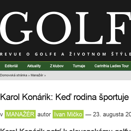
Editoriál
Aktuality
Z klubov
Turnaje
Carinthia Ladies Tour
Domovská stránka
»
Manažér
»
Karol Konárik: Keď rodina športuje
v
MANAŽÉR
autor
Ivan Mičko
— 23. augusta 2