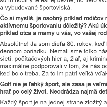
sú tri hodiny telesnej bežné, no tieto šk
a vybudované športoviská.
Čo si myslíš, je osobný príklad rodičov 
aktívnemu športovaniu dôležitý? Akú úl
príklad otca a mamy u vás, vo vašej ro
Absolútne! Ja som dieťa 80. rokov, keď
dennom poriadku. Nemali sme toľko nás
sietí, počítačových hier a, žiaľ, aj krimi
maximálne podporovali v tom, že nás oc
keď bolo treba. Za to im patrí veľká vď
Golf nie je ľahký šport, ale zasa je veľ
hrať po celý život. Neodrádza najmä det
Každý šport je na jednej strane zložitý 