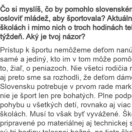
Čo si myslíš, čo by pomohlo slovenském
osloviť mládež, aby športovala? Aktuáln
školách i mimo nich o troch hodinách t
týždeň. Aký je tvoj názor?
Prístup k športu nemôžeme deťom nanút
samé a jediný, kto im v tom môže pomôc
to, žiaľ, o peniazoch. Nie všetci rodičia
aj preto sme sa rozhodli, že deťom dám
Slovensku potrebuje v prvom rade mark
nie je šport len pre bohatých. Plne p
pohybu u všetkých detí, rovnako aj viac
školách. Musí to však byť vyvážené. Šk
pripravené po materiálnej aj technickej 