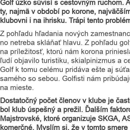
Golf úzko súvisí s cestovným ruchom. A
ty, najmä v období po korone, najväčší
klubovni i na ihrisku. Trápi tento problé
Z pohľadu hľadania nových zamestnancov
no netreba skláňať hlavu. Z pohľadu gol
na príležitosť, ktorú nám korona prinie
ľudí objavilo turistiku, skialpinizmus a 
Golf k tomu celému pridáva ešte aj súťa
samého so sebou. Golfisti nám pribúdajú
na mieste.
Dostatočný počet členov v klube je čas
bol klub úspešný a prežil. Ďalším faktor
Majstrovské, ktoré organizuje SKGA, A
komerčné. Myslím si, že v tomto smere 