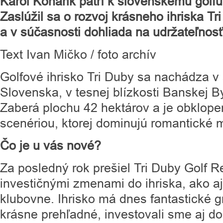
Karol Konárik patrí k slovenskému golfu
Zaslúžil sa o rozvoj krásneho ihriska Tr
a v súčasnosti dohliada na udržateľnosť
Text Ivan Mičko / foto archív
Golfové ihrisko Tri Duby sa nachádza 
Slovenska, v tesnej blízkosti Banskej B
Zaberá plochu 42 hektárov a je obklop
scenériou, ktorej dominujú romantické 
Čo je u vás nové?
Za posledný rok prešiel Tri Duby Golf 
investičnými zmenami do ihriska, ako a
klubovne. Ihrisko má dnes fantastické gr
krásne prehľadné, investovali sme aj do