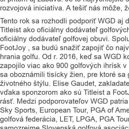
rozvojová iniciatíva. A tešiť nás môže, ž
Tento rok sa rozhodli podporiť WGD aj d
Titleist ako oficiálny dodávateľ golfovýc
oficiálny dodávateľ golfovej obuvi. Spol
FootJoy , sa budú snažiť zapojiť čo najv
hrania golfu. Od r. 2016, keď sa WGD ko
zapojilo viac ako 900 golfových ihrísk v
sa oboznámili tisícky žien, pre ktoré sa 
životného štýlu. Elise Gaudet, zaklada
vďaka sponzorom ako sú Titleist a Foo
rásť. Medzi podporovateľov WGD patri
Sky Sports, European Tour, PGA of Am
golfová federácia, LET, LPGA, PGA Tour
samozrejme Slovenská golfová asociáci