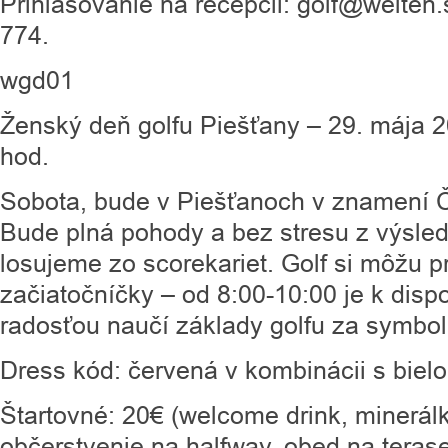
Prihlasovanie na recepcii: golf@welten
774.
wgd01
Ženský deň golfu Piešťany – 29. mája 2
hod.
Sobota, bude v Piešťanoch v znamen
Bude plná pohody a bez stresu z výsled
losujeme zo scorekariet. Golf si môžu pr
začiatočníčky – od 8:00-10:00 je k dispoz
radosťou naučí základy golfu za symbol
Dress kód: červená v kombinácii s biel
Štartovné: 20€ (welcome drink, minerál
občerstvenie na halfway, obed na terase