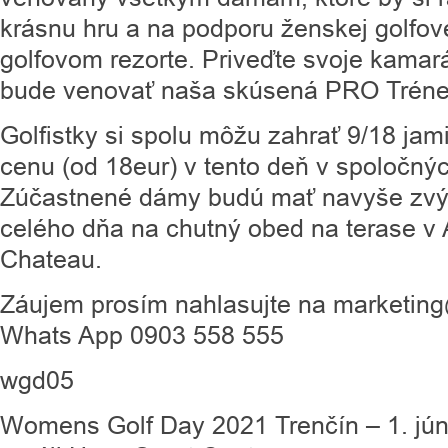
krásnu hru a na podporu ženskej golfo
golfovom rezorte. Priveďte svoje kamar
bude venovať naša skúsená PRO Tréne
Golfistky si spolu môžu zahrať 9/18 jam
cenu (od 18eur) v tento deň v spoločnýc
Zúčastnené dámy budú mať navyše zv
celého dňa na chutný obed na terase v A
Chateau.
Záujem prosím nahlasujte na marketing
Whats App 0903 558 555
wgd05
Womens Golf Day 2021 Trenčín – 1. jún