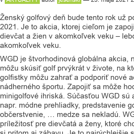
Ženský golfový deň bude tento rok už po 
2021. Je to akcia, ktorej cieľom je zapoj
dievčat a žien v akomkoľvek veku – leb
akomkoľvek veku.
WGD je štvorhodinová globálna akcia, n
môžu skúsiť golf prvýkrát v živote, na kt
golfistky môžu zahrať a podporiť nové a
nádherného športu. Zapojiť sa môže hoci
minigolfové ihriská. Súčasťou WGD sú a
napr. módne prehliadky, predstavenie g
občerstvenie, … medze sa nekladú. WGD
príležitosť pre dievčatá a ženy, ktoré ch
si pritom aj zábavu. Je to najrýchlejšie