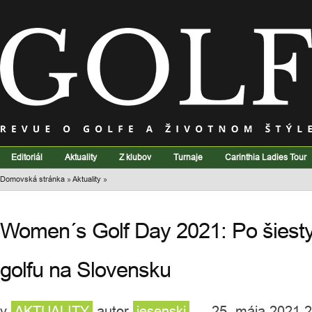
Editoriál
Aktuality
Z klubov
Turnaje
Carinthia Ladies Tour
Domovská stránka
»
Aktuality
»
Women´s Golf Day 2021: Po šiest
golfu na Slovensku
v
AKTUALITY
autor
jesenski
— 25. mája 2021 2