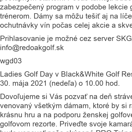
zabezpečený program v podobe lekcie g
trénerom. Dámy sa môžu tešiť aj na líč
ochutnávky vín počas celej akcie a skve
Prihlasovanie je možné cez server SKG
info@redoakgolf.sk
wgd03
Ladies Golf Day v Black&White Golf Res
30. mája 2021 (nedeľa) o 10.00 hod.
Dovoľujeme si Vás pozvať na deň stráve
venovaný všetkým dámam, ktoré by si ra
krásnu hru a na podporu ženskej golfo
golfovom rezorte. Priveďte svoje kamar