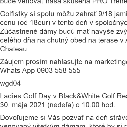
bude venovať naša skúsená PRO Tréne
Golfistky si spolu môžu zahrať 9/18 jam
cenu (od 18eur) v tento deň v spoločnýc
Zúčastnené dámy budú mať navyše zv
celého dňa na chutný obed na terase v A
Chateau.
Záujem prosím nahlasujte na marketing
Whats App 0903 558 555
wgd04
Ladies Golf Day v Black&White Golf Res
30. mája 2021 (nedeľa) o 10.00 hod.
Dovoľujeme si Vás pozvať na deň stráve
venovaný všetkým dámam, ktoré by si ra