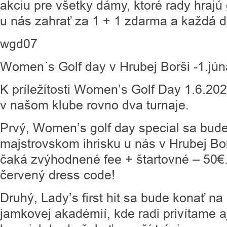
akciu pre všetky dámy, ktoré rady hrajú
u nás zahrať za 1 + 1 zdarma a každá d
wgd07
Women´s Golf day v Hrubej Borši -1.jún
K príležitosti Women’s Golf Day 1.6.202
v našom klube rovno dva turnaje.
Prvý, Women’s golf day special sa bud
majstrovskom ihrisku u nás v Hrubej Bo
čaká zvýhodnené fee + štartovné – 50€.
červený dress code!
Druhý, Lady’s first hit sa bude konať na 
jamkovej akadémií, kde radi privítame a