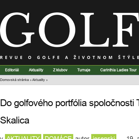
Editoriál
Aktuality
Z klubov
Turnaje
Carinthia Ladies Tour
Domovská stránka
»
Aktuality
»
Do golfového portfólia spoločnosti
Skalica
v
AKTUALITY
DOMÁCE
autor
jesenski
— 19. 