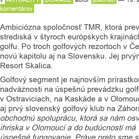
komentárov
Ambiciózna spoločnosť TMR, ktorá pre
strediská v štyroch európskych krajiná
golfu. Po troch golfových rezortoch v Če
novú kapitolu aj na Slovensku. Jej prvý
Resort Skalica.
Golfový segment je najnovším prírastko
nadväznosti na úspešnú prevádzku golf
v Ostraviciach, na Kaskáde a v Olomouc
aj prvý slovenský golfový klub na Záho
obchodnú spoluprácu, ktorá sa nám osv
ihriska v Olomouci a do budúcnosti má 
úspešné fungovanie. Práve preto sme s