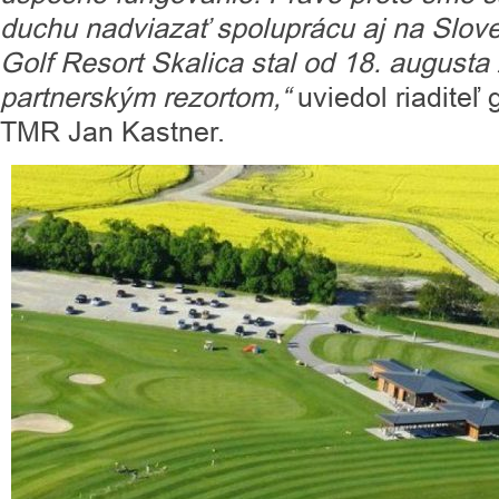
duchu nadviazať spoluprácu aj na Slo
Golf Resort Skalica stal od 18. august
partnerským rezortom,“
uviedol riaditeľ
TMR Jan Kastner.