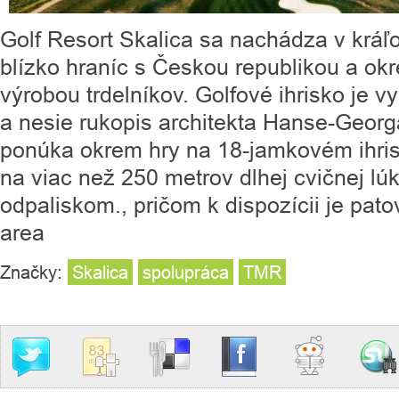
Golf Resort Skalica sa nachádza v krá
blízko hraníc s Českou republikou a ok
výrobou trdelníkov. Golfové ihrisko je 
a nesie rukopis architekta Hanse-Georg
ponúka okrem hry na 18-jamkovém ihris
na viac než 250 metrov dlhej cvičnej lúk
odpaliskom., pričom k dispozícii je pato
area
Značky:
Skalica
spolupráca
TMR