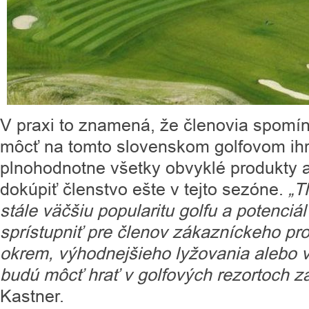
V praxi to znamená, že členovia spomí
môcť na tomto slovenskom golfovom ihr
plnohodnotne všetky obvyklé produkty a
dokúpiť členstvo ešte v tejto sezóne.
„T
stále väčšiu popularitu golfu a potenciá
sprístupniť pre členov zákazníckeho p
okrem, výhodnejšieho lyžovania alebo 
budú môcť hrať v golfových rezortoch za
Kastner.