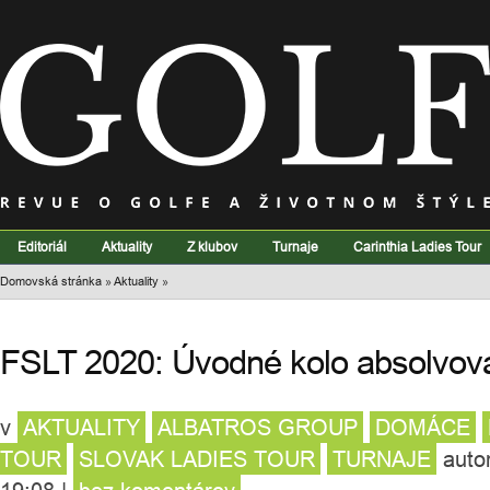
Editoriál
Aktuality
Z klubov
Turnaje
Carinthia Ladies Tour
Domovská stránka
»
Aktuality
»
FSLT 2020: Úvodné kolo absolvova
v
AKTUALITY
ALBATROS GROUP
DOMÁCE
TOUR
SLOVAK LADIES TOUR
TURNAJE
auto