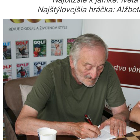
Najštýlovejšia hráčka: Alžbe