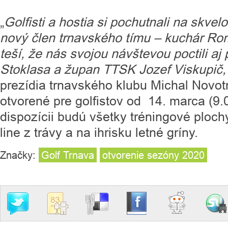
„
Golfisti a hostia si pochutnali na skvelo
nový člen trnavského tímu – kuchár Ro
teší, že nás svojou návštevou poctili 
Stoklasa a župan TTSK Jozef Viskupič,
prezídia trnavského klubu Michal Novot
otvorené pre golfistov od 14. marca (9.
dispozícii budú všetky tréningové plochy
line z trávy a na ihrisku letné gríny.
Značky:
Golf Trnava
otvorenie sezóny 2020