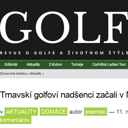
Editoriál
Aktuality
Z klubov
Turnaje
Carinthia Ladies Tour
Domovská stránka
»
Aktuality
»
Trnavskí golfoví nadšenci začali v
v
AKTUALITY
DOMÁCE
autor
jesenski
— 11. 
komentárov