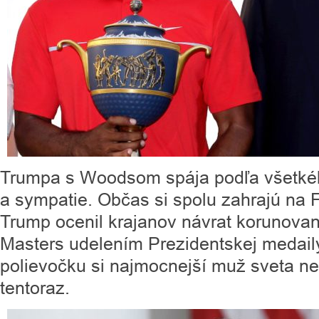
Trumpa s Woodsom spája podľa všetkéh
a sympatie. Občas si spolu zahrajú na Fl
Trump ocenil krajanov návrat korunova
Masters udelením Prezidentskej medaily
polievočku si najmocnejší muž sveta nez
tentoraz.