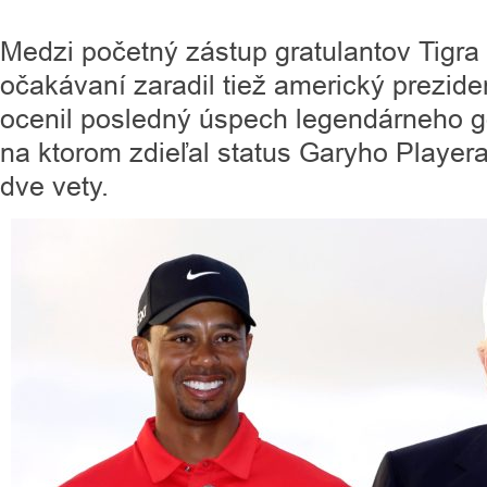
Medzi početný zástup gratulantov Tigr
očakávaní zaradil tiež americký prezid
ocenil posledný úspech legendárneho golf
na ktorom zdieľal status Garyho Playera
dve vety.