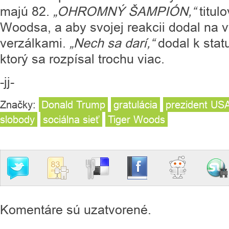
majú 82.
„OHROMNÝ ŠAMPIÓN,“
titul
Woodsa, a aby svojej reakcii dodal na v
verzálkami.
„Nech sa darí,“
dodal k sta
ktorý sa rozpísal trochu viac.
-jj-
Značky:
Donald Trump
gratulácia
prezident US
slobody
sociálna sieť
Tiger Woods
Komentáre sú uzatvorené.