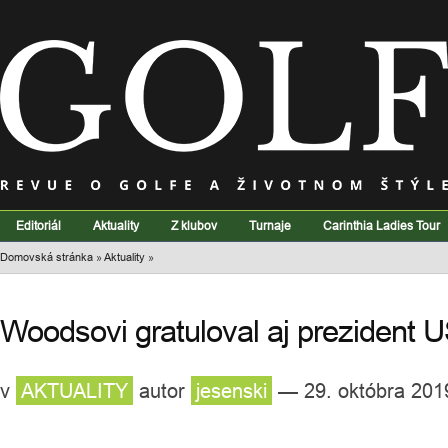
Editoriál
Aktuality
Z klubov
Turnaje
Carinthia Ladies Tour
Domovská stránka
»
Aktuality
»
Woodsovi gratuloval aj prezident
v
AKTUALITY
autor
jesenski
— 29. októbra 201