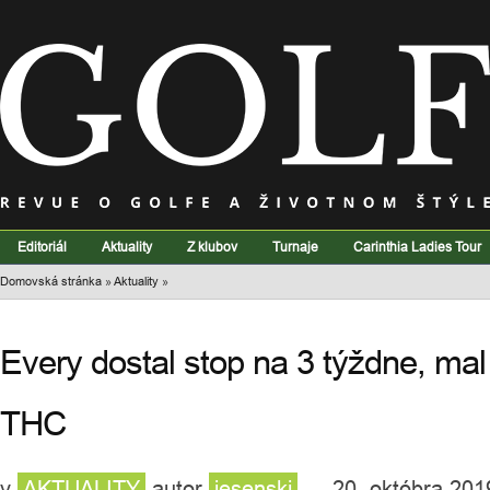
Editoriál
Aktuality
Z klubov
Turnaje
Carinthia Ladies Tour
Domovská stránka
»
Aktuality
»
Every dostal stop na 3 týždne, mal 
THC
v
AKTUALITY
autor
jesenski
— 20. októbra 201