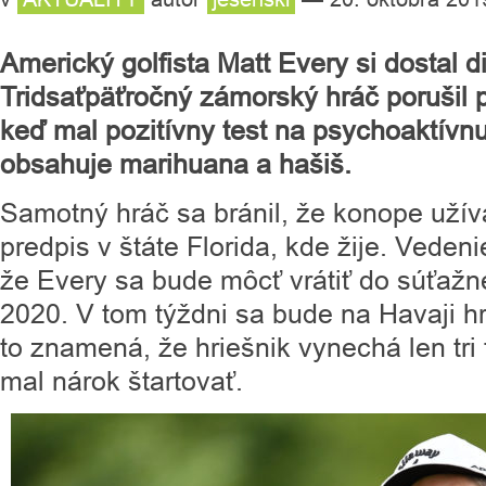
Americký golfista Matt Every si dostal d
Tridsaťpäťročný zámorský hráč porušil 
keď mal pozitívny test na psychoaktívnu
obsahuje marihuana a hašiš.
Samotný hráč sa bránil, že konope užíva
predpis v štáte Florida, kde žije. Vede
že Every sa bude môcť vrátiť do súťažn
2020. V tom týždni sa bude na Havaji h
to znamená, že hriešnik vynechá len tri 
mal nárok štartovať.