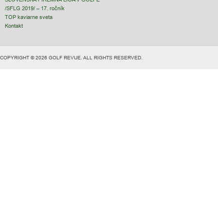
/SFLG 2019/ – 17. ročník
TOP kaviarne sveta
Kontakt
COPYRIGHT © 2026 GOLF REVUE. ALL RIGHTS RESERVED.