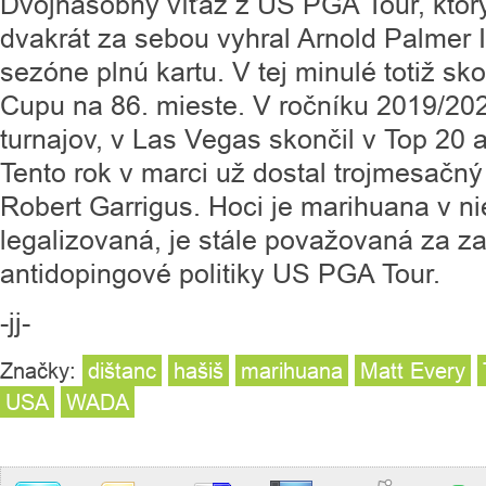
Dvojnásobný víťaz z US PGA Tour, ktor
dvakrát za sebou vyhral Arnold Palmer In
sezóne plnú kartu. V tej minulé totiž sk
Cupu na 86. mieste. V ročníku 2019/202
turnajov, v Las Vegas skončil v Top 20 
Tento rok v marci už dostal trojmesačný
Robert Garrigus. Hoci je marihuana v n
legalizovaná, je stále považovaná za z
antidopingové politiky US PGA Tour.
-jj-
Značky:
dištanc
hašiš
marihuana
Matt Every
USA
WADA