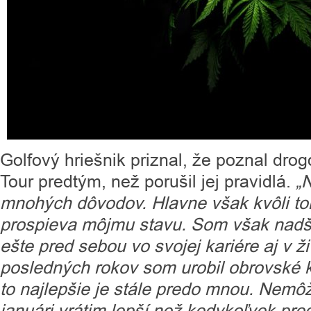
Golfový hriešnik priznal, že poznal dro
Tour predtým, než porušil jej pravidlá.
„
mnohých dôvodov. Hlavne však kvôli t
prospieva môjmu stavu. Som však nadš
ešte pred sebou vo svojej kariére aj v 
posledných rokov som urobil obrovské k
to najlepšie je stále predo mnou. Nemô
januári vrátim lepší než kedykoľvek pre