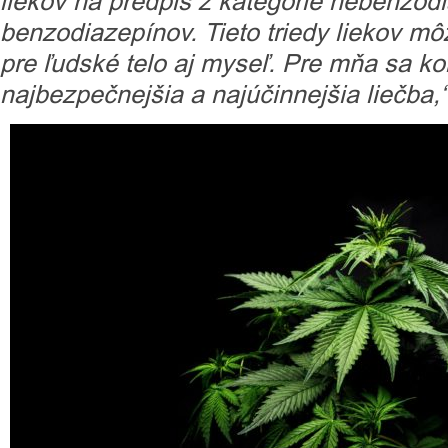
liekov na predpis z kategórie nebenzod
benzodiazepínov. Tieto triedy liekov m
pre ľudské telo aj myseľ. Pre mňa sa k
najbezpečnejšia a najúčinnejšia liečba,“