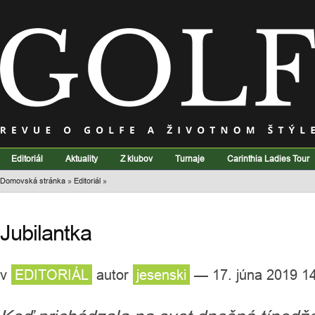
Editoriál
Aktuality
Z klubov
Turnaje
Carinthia Ladies Tour
Domovská stránka
»
Editoriál
»
Jubilantka
v
EDITORIÁL
autor
jesenski
— 17. júna 2019 1