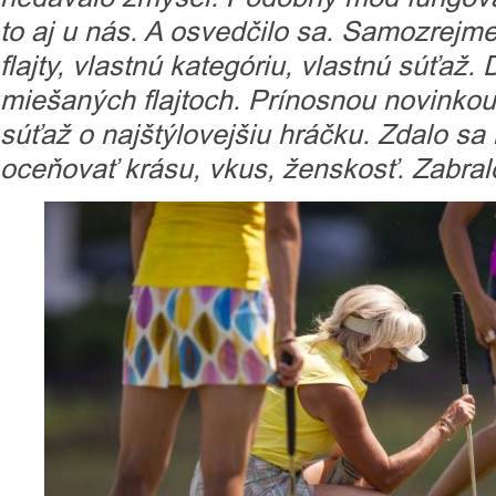
to aj u nás. A osvedčilo sa. Samozrejme
flajty, vlastnú kategóriu, vlastnú súťaž.
miešaných flajtoch. Prínosnou novinkou
súťaž o najštýlovejšiu hráčku. Zdalo sa
oceňovať krásu, vkus, ženskosť. Zabralo