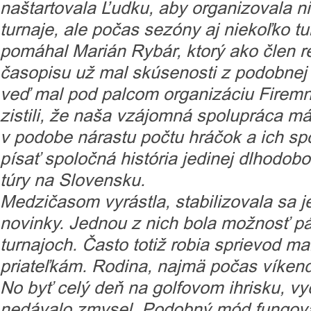
naštartovala Ľudku, aby organizovala n
turnaje, ale počas sezóny aj niekoľko tu
pomáhal Marián Rybár, ktorý ako člen 
časopisu už mal skúsenosti z podobnej 
veď mal pod palcom organizáciu Firemn
zistili, že naša vzájomná spolupráca má
v podobe nárastu počtu hráčok a ich sp
písať spoločná história jedinej dlhodob
túry na Slovensku.
Medzičasom vyrástla, stabilizovala sa jej
novinky. Jednou z nich bola možnosť p
turnajoch. Často totiž robia sprievod 
priateľkám. Rodina, najmä počas víkend
No byť celý deň na golfovom ihrisku, vy
nedávalo zmysel. Podobný mód fungoval