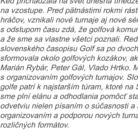
Keď prichádzala na svet dnešná tínedže
na vzostupe. Pred pätnástimi rokmi rásto
hráčov, vznikali nové turnaje aj nové sé
s odstupom času zdá, že golfová komuni
a že sme sa vlastne všetci poznali. Re
slovenského časopisu Golf sa po dvoch
sformovala okolo golfových kozákov, ak
Marián Rybár, Peter Gál, Vlado Hrtko. 
s organizovaním golfových turnajov. Slo
golfe patrí k najstarším túram, ktoré na 
sme plní elánu a odhodlania pomôcť s
odvetviu nielen písaním o súčasnosti a m
organizovaním a podporou nových turnajo
rozličných formátov.