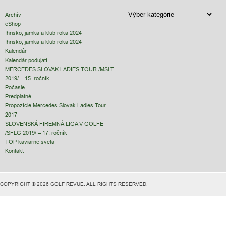
ČLÁNKY
Archív
eShop
Ihrisko, jamka a klub roka 2024
Ihrisko, jamka a klub roka 2024
Kalendár
Kalendár podujatí
MERCEDES SLOVAK LADIES TOUR /MSLT
2019/ – 15. ročník
Počasie
Predplatné
Propozície Mercedes Slovak Ladies Tour
2017
SLOVENSKÁ FIREMNÁ LIGA V GOLFE
/SFLG 2019/ – 17. ročník
TOP kaviarne sveta
Kontakt
COPYRIGHT © 2026 GOLF REVUE. ALL RIGHTS RESERVED.