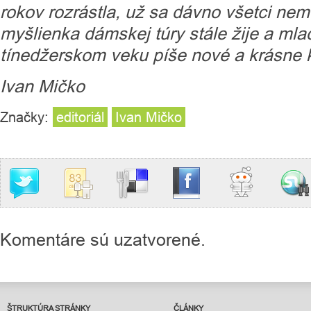
rokov rozrástla, už sa dávno všetci n
myšlienka dámskej túry stále žije a mlad
tínedžerskom veku píše nové a krásne k
Ivan Mičko
Značky:
editoriál
Ivan Mičko
Komentáre sú uzatvorené.
ŠTRUKTÚRA STRÁNKY
ČLÁNKY