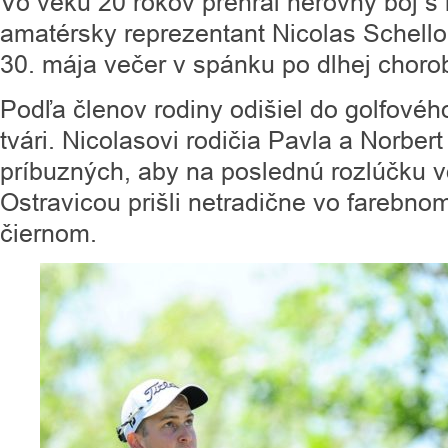
Vo veku 20 rokov prehral nerovný boj s
amatérsky reprezentant Nicolas Schello
30. mája večer v spánku po dlhej choro
Podľa členov rodiny odišiel do golfov
tvári. Nicolasovi rodičia Pavla a Norbert
príbuzných, aby na poslednú rozlúčku v
Ostravicou prišli netradične vo farebno
čiernom.