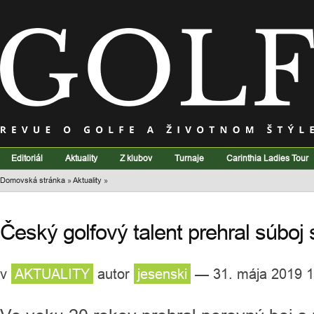
Editoriál
Aktuality
Z klubov
Turnaje
Carinthia Ladies Tour
Domovská stránka
»
Aktuality
»
Český golfový talent prehral súboj
v
AKTUALITY
autor
jesenski
— 31. mája 2019 1