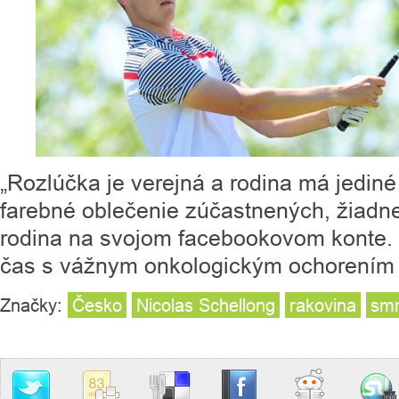
„Rozlúčka je verejná a rodina má jediné 
farebné oblečenie zúčastnených, žiadne 
rodina na svojom facebookovom konte. 
čas s vážnym onkologickým ochorením
Značky:
Česko
Nicolas Schellong
rakovina
smr