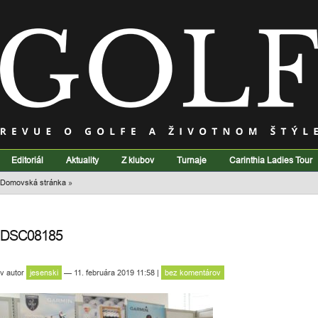
Editoriál
Aktuality
Z klubov
Turnaje
Carinthia Ladies Tour
Domovská stránka
»
DSC08185
v
autor
jesenski
— 11. februára 2019 11:58
|
bez komentárov