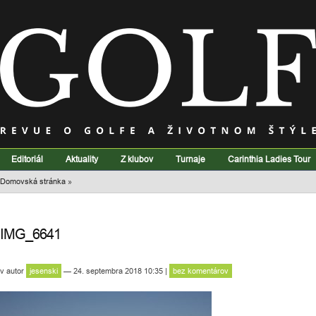
Editoriál
Aktuality
Z klubov
Turnaje
Carinthia Ladies Tour
Domovská stránka
»
IMG_6641
v
autor
jesenski
— 24. septembra 2018 10:35
|
bez komentárov