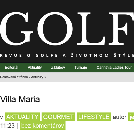
Editoriál
Aktuality
Z klubov
Turnaje
Carinthia Ladies Tour
Domovská stránka
»
Aktuality
»
Villa Maria
v
AKTUALITY
GOURMET
LIFESTYLE
autor
j
11:23
|
bez komentárov