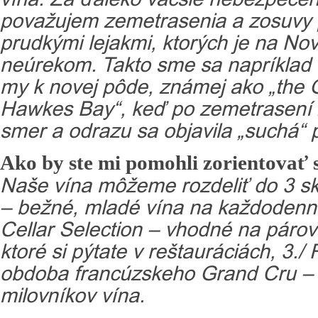
považujem zemetrasenia a zosuvy
prudkými lejakmi, ktorých je na N
neúrekom. Takto sme sa napríklad v
my k novej pôde, známej ako „the G
Hawkes Bay“, keď po zemetrasení z
smer a odrazu sa objavila „suchá“
Ako by ste mi pomohli zorientovať 
Naše vína môžeme rozdeliť do 3 s
– bežné, mladé vína na každodenn
Cellar Selection – vhodné na párov
ktoré si pýtate v reštauráciách, 3.
obdoba francúzskeho Grand Cru – 
milovníkov vína.