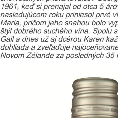
1961, keď si prenajal od otca 5 áro
nasledujúcom roku priniesol prvé v
Maria, pričom jeho snahou bolo vy
štýl dobrého suchého vína. Spolu 
Gail a dnes už aj dcérou Karen k
dohliada a zveľaďuje najoceňovanej
Novom Zélande za posledných 35 r