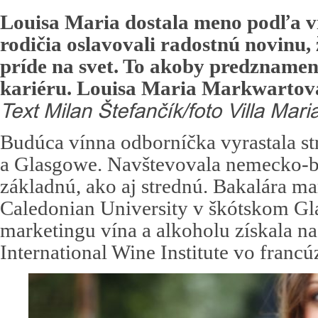
Louisa Maria dostala meno podľa ví
rodičia oslavovali radostnú novinu,
príde na svet. To akoby predznamena
kariéru. Louisa Maria Markwartov
Text Milan Štefančík/foto Villa Mari
Budúca vínna odborníčka vyrastala st
a Glasgowe. Navštevovala nemecko-bri
základnú, ako aj strednú. Bakalára ma
Caledonian University v škótskom Gl
marketingu vína a alkoholu získala na
International Wine Institute vo fran