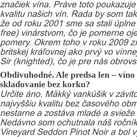
značiek vína. Práve toto poukazuje
kvalitu našich vín. Rada by som tak
že od roku 2001 sme sa stali úplne
free) vinárstvom, čo je pomerne oj
pomery. Okrem toho v roku 2009 zí
britskej kráľovnej ako prvý vo vínnej 
Sir (knighted), čo je pre nás obrov
Obdivuhodné. Ale predsa len – víno
skladovanie bez korku?
Určite áno. Mäkký vankúšik v závi
najvyššiu kvalitu bez časového ob
nestarne a zostáva mladé a svieže 
Nedávno som ochutnala náš ročník
Vineyard Seddon Pinot Noir a bol 