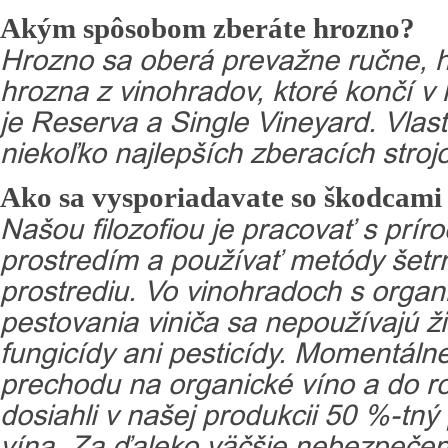
Akým spôsobom zberáte hrozno?
Hrozno sa oberá prevažne ručne, h
hrozna z vinohradov, ktoré končí v 
je Reserva a Single Vineyard. Vlas
niekoľko najlepších zberacích stroj
Ako sa vysporiadavate so škodcami 
Našou filozofiou je pracovať s prír
prostredím a používať metódy šetr
prostrediu. Vo vinohradoch s org
pestovania viniča sa nepoužívajú ž
fungicídy ani pesticídy. Momentáln
prechodu na organické víno a do r
dosiahli v našej produkcii 50 %-tný
vína. Za ďaleko väčšie nebezpečens