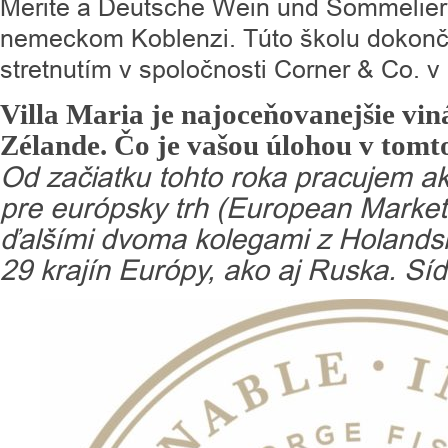
Merite a Deutsche Wein und Sommelier
nemeckom Koblenzi. Túto školu dokonči
stretnutím v spoločnosti Corner & Co. v 
Villa Maria je najoceňovanejšie vi
Zélande. Čo je vašou úlohou v tom
Od začiatku tohto roka pracujem a
pre európsky trh (European Market
ďalšími dvoma kolegami z Holands
29 krajín Európy, ako aj Ruska. Síd