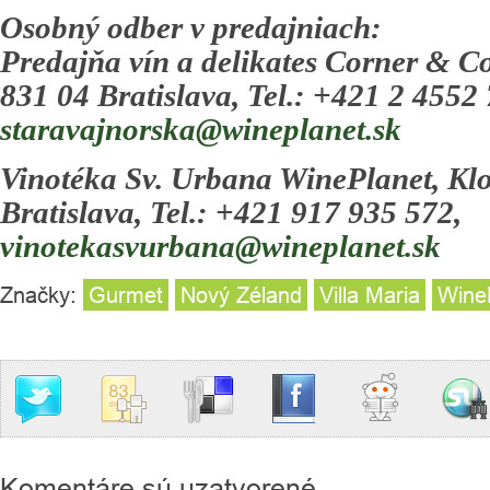
Osobný odber v predajniach:
Predajňa vín a delikates Corner & Co
831 04 Bratislava, Tel.: +421 2 4552 
staravajnorska@wineplanet.sk
Vinotéka Sv. Urbana WinePlanet, Klo
Bratislava, Tel.: +421 917 935 572,
vinotekasvurbana@wineplanet.sk
Značky:
Gurmet
Nový Zéland
Villa Maria
Wine
Komentáre sú uzatvorené.