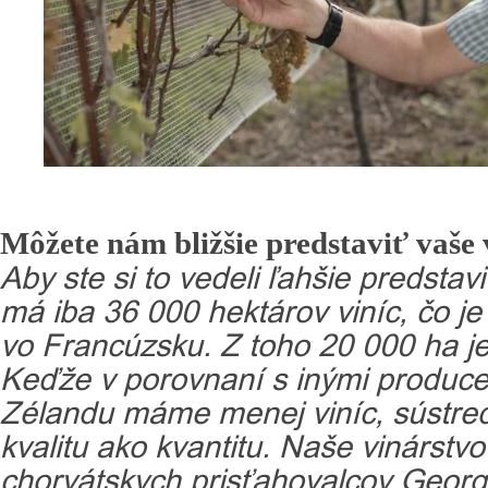
Môžete nám bližšie predstaviť vaše 
Aby ste si to vedeli ľahšie predstav
má iba 36 000 hektárov viníc, čo 
vo Francúzsku. Z toho 20 000 ha j
Keďže v porovnaní s inými produc
Zélandu máme menej viníc, sústred
kvalitu ako kvantitu. Naše vinárstvo
chorvátskych prisťahovalcov George