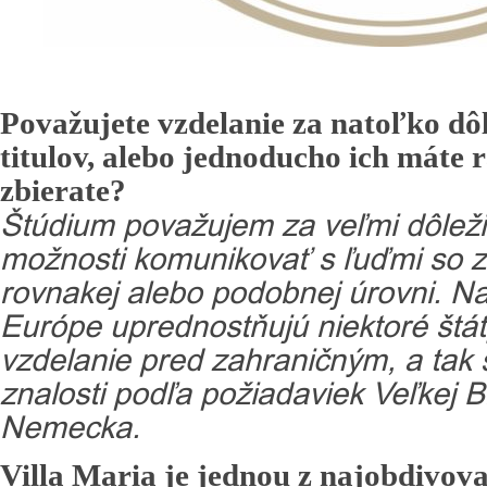
Považujete vzdelanie za natoľko dôl
titulov, alebo jednoducho ich máte r
zbierate?
Štúdium považujem za veľmi dôleži
možnosti komunikovať s ľuďmi so 
rovnakej alebo podobnej úrovni. N
Európe uprednostňujú niektoré štát
vzdelanie pred zahraničným, a tak 
znalosti podľa požiadaviek Veľkej B
Nemecka.
Villa Maria je jednou z najobdivov