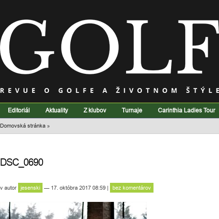
Editoriál
Aktuality
Z klubov
Turnaje
Carinthia Ladies Tour
Domovská stránka
»
DSC_0690
v
autor
jesenski
— 17. októbra 2017 08:59
|
bez komentárov