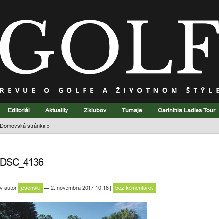
Editoriál
Aktuality
Z klubov
Turnaje
Carinthia Ladies Tour
Domovská stránka
»
DSC_4136
v
autor
jesenski
— 2. novembra 2017 10:18
|
bez komentárov