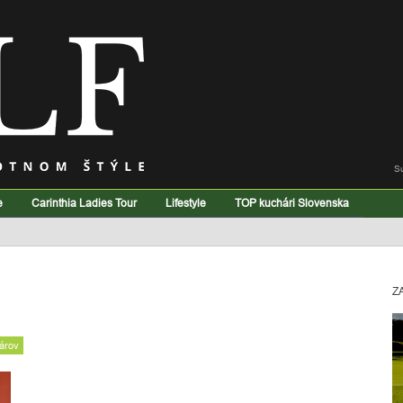
S
e
Carinthia Ladies Tour
Lifestyle
TOP kuchári Slovenska
Z
árov