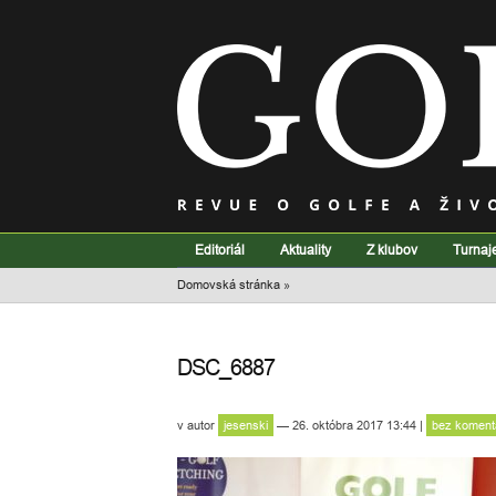
Editoriál
Aktuality
Z klubov
Turnaj
Domovská stránka
»
DSC_6887
v
autor
jesenski
— 26. októbra 2017 13:44
|
bez koment