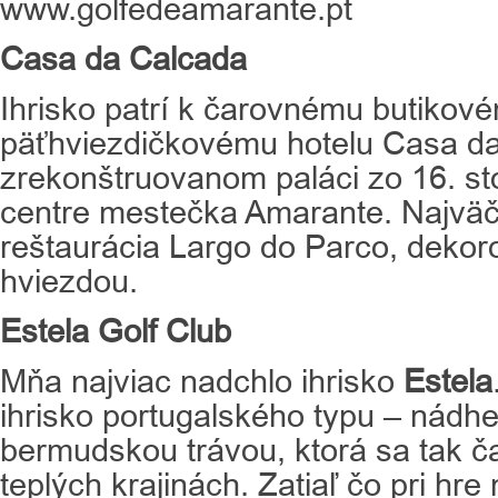
www.golfedeamarante.pt
Casa da Calcada
Ihrisko patrí k čarovnému butikov
päťhviezdičkovému hotelu Casa d
zrekonštruovanom paláci zo 16. sto
centre mestečka Amarante. Najväč
reštaurácia Largo do Parco, deko
hviezdou.
Estela Golf Club
Mňa najviac nadchlo ihrisko
Estela
ihrisko portugalského typu – nádh
bermudskou trávou, ktorá sa tak č
teplých krajinách. Zatiaľ čo pri h