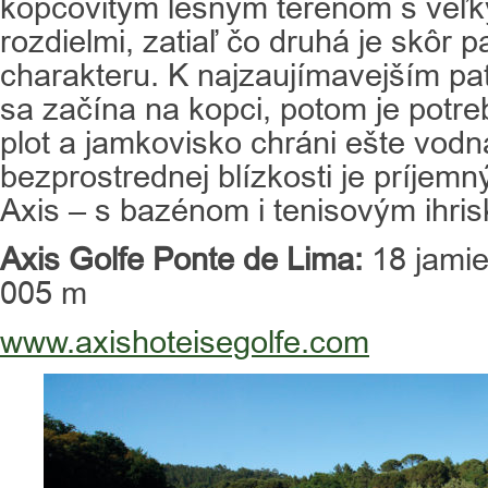
kopcovitým lesným terénom s veľ
rozdielmi, zatiaľ čo druhá je skôr
charakteru. K najzaujímavejším pat
sa začína na kopci, potom je potr
plot a jamkovisko chráni ešte vodn
bezprostrednej blízkosti je príjemn
Axis – s bazénom i tenisovým ihri
Axis Golfe Ponte de Lima:
18 jamie
005 m
www.axishoteisegolfe.com