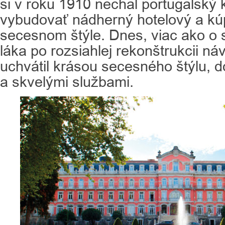
si v roku 1910 nechal portugalský k
vybudovať nádherný hotelový a kú
secesnom štýle. Dnes, viac ako o 
láka po rozsiahlej rekonštrukcii ná
uchvátil krásou secesného štýlu,
a skvelými službami.