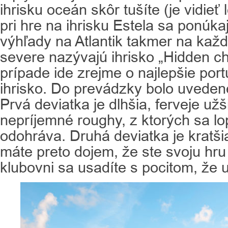
ihrisku oceán skôr tušíte (je vidieť 
pri hre na ihrisku Estela sa ponúka
výhľady na Atlantik takmer na každ
severe nazývajú ihrisko „Hidden 
prípade ide zrejme o najlepšie por
ihrisko. Do prevádzky bolo uveden
Prvá deviatka je dlhšia, ferveje už
nepríjemné roughy, z ktorých sa lo
odohráva. Druhá deviatka je kratšia 
máte preto dojem, že ste svoju hru 
klubovni sa usadíte s pocitom, že už