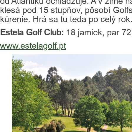
od Atlantiku ochladzuje. A v zime 
klesá pod 15 stupňov, pôsobí Golf
kúrenie. Hrá sa tu teda po celý rok
Estela Golf Club:
18 jamiek, par 72
www.estelagolf.pt