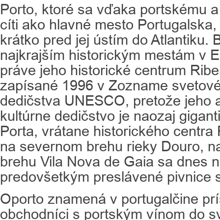
Porto, ktoré sa vďaka portskému a 
cíti ako hlavné mesto Portugalska,
krátko pred jej ústím do Atlantiku.
najkrajším historickým mestám v Eu
práve jeho historické centrum Ribei
zapísané 1996 v Zozname svetové
dedičstva UNESCO, pretože jeho a
kultúrne dedičstvo je naozaj gigan
Porta, vrátane historického centra
na severnom brehu rieky Douro, n
brehu Vila Nova de Gaia sa dnes 
predovšetkým preslávené pivnice 
Oporto znamená v portugalčine prís
obchodníci s portským vínom do sv