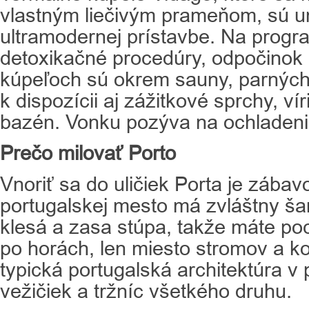
vlastným liečivým prameňom, sú u
ultramodernej prístavbe. Na prog
detoxikačné procedúry, odpočinok a
kúpeľoch sú okrem sauny, parných
k dispozícii aj zážitkové sprchy, ví
bazén. Vonku pozýva na ochladeni
Prečo milovať Porto
Vnoriť sa do uličiek Porta je zábav
portugalskej mesto má zvláštny š
klesá a zasa stúpa, takže máte poci
po horách, len miesto stromov a k
typická portugalská architektúra v
vežičiek a tržníc všetkého druhu.