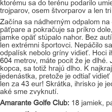
ktorému sa do terénu podarilo umi
trojparov, osem štvorparov a len tri
Začína sa nádherným odpalom na 
päťpare a pokračuje sa príkro dole
jamke opäť stúpalo nahor. Bez aut
len extrémni športovci. Nepáčilo s
odpalísk nebolo gríny vidieť. Hoci i
604 metrov, máte pocit že je dlhé.
kopca, sa totiž hrajú dlho. K najkr
jedenástka, pretože je odtiaľ vidieť
len za 43 eur! Skrátka, ihrisko je 
aké sme zvyknutí.
Amarante Golfe Club:
18 jamiek, p