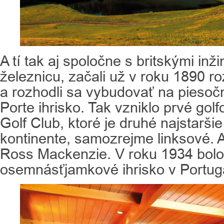
A tí tak aj spoločne s britskými inžin
železnicu, začali už v roku 1890 roz
a rozhodli sa vybudovať na piesoč
Porte ihrisko. Tak vzniklo prvé gol
Golf Club, ktoré je druhé najstarš
kontinente, samozrejme linksové. A
Ross Mackenzie. V roku 1934 bolo
osemnásťjamkové ihrisko v Portug