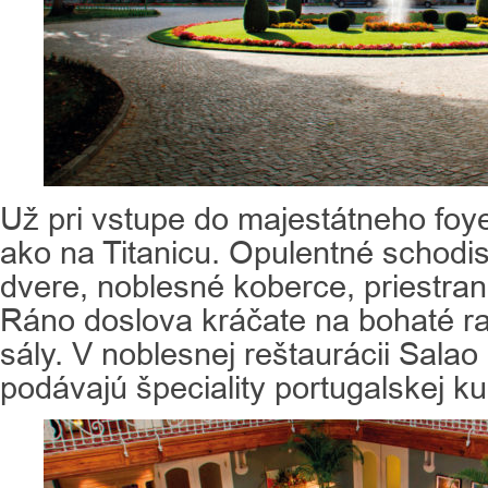
Už pri vstupe do majestátneho foye
ako na Titanicu. Opulentné schodi
dvere, noblesné koberce, priestran
Ráno doslova kráčate na bohaté ra
sály. V noblesnej reštaurácii Sala
podávajú špeciality portugalskej k