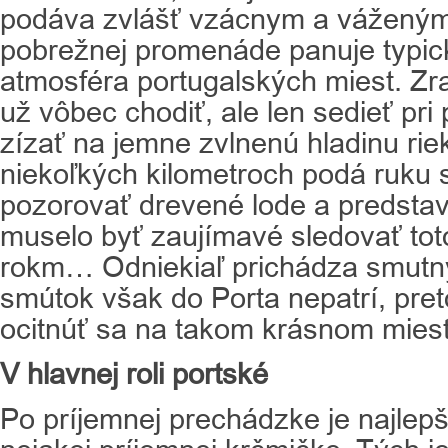
podáva zvlášť vzácnym a vážený
pobrežnej promenáde panuje typi
atmosféra portugalských miest. Z
už vôbec chodiť, ale len sedieť pri
zízať na jemne zvlnenú hladinu rie
niekoľkých kilometroch podá ruku s
pozorovať drevené lode a predstavo
muselo byť zaujímavé sledovať tot
rokm… Odniekiaľ prichádza smutný
smútok však do Porta nepatrí, pret
ocitnúť sa na takom krásnom miest
V hlavnej roli portské
Po príjemnej prechádzke je najlepš