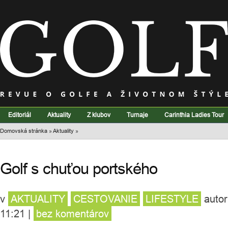
Editoriál
Aktuality
Z klubov
Turnaje
Carinthia Ladies Tour
Domovská stránka
»
Aktuality
»
Golf s chuťou portského
v
AKTUALITY
CESTOVANIE
LIFESTYLE
auto
11:21
|
bez komentárov