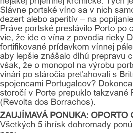
nejakej príjemnej krčmičke. Tých j
Slávne portské víno sa v nich sa
dezert alebo aperitív – na popíjanie k
Práve portské preslávilo Porto po
vie, že ide o vína z povodia rieky 
fortifikované prídavkom vínnej pál
aby lepšie znášalo dlhú prepravu c
však, že o monopol na výrobu port
vinári po stáročia preťahovali s Bri
spojencami Portugalcov? Dokonca 
storočí v Porte prepuklo takzvané 
(Revolta dos Borrachos).
ZAUJÍMAVÁ PONUKA: OPORTO 
Všetkých 5 ihrísk dohromady ponúka