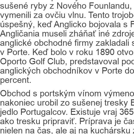
sušené ryby z Nového Founlandu, 
vymenili za ovčiu vlnu. Tento trojo
úspešný, keď Anglicko bojovala s
Angličania museli zháňať iné zdroj
anglické obchodné firmy zakladali
v Porte. Keď bolo v roku 1890 otvo
Oporto Golf Club, predstavoval po
anglických obchodníkov v Porte d
percent.
Obchod s portským vínom výmeno
nakoniec urobil zo sušenej tresky
jedlo Portugalcov. Existuje vraj 36
ako tresku pripraviť. Príprava je č
nielen na čas, ale aj na kuchársku