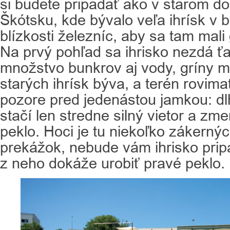
si budete pripadať ako v starom do
Škótsku, kde bývalo veľa ihrísk v 
blízkosti železníc, aby sa tam mali 
Na prvý pohľad sa ihrisko nezdá ť
množstvo bunkrov aj vody, gríny ma
starých ihrísk býva, a terén rovima
pozore pred jedenástou jamkou: dl
stačí len stredne silný vietor a zm
peklo. Hoci je tu niekoľko zákern
prekážok, nebude vám ihrisko pripa
z neho dokáže urobiť pravé peklo.