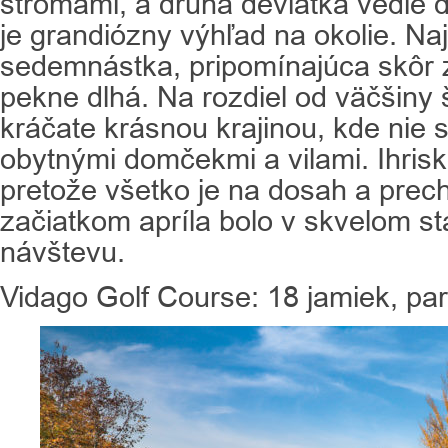
stromami, a druhá deviatka vedie 
je grandiózny výhľad na okolie. Na
sedemnástka, pripomínajúca skôr z
pekne dlhá. Na rozdiel od väčšiny 
kráčate krásnou krajinou, kde nie
obytnými domčekmi a vilami. Ihrisko
pretože všetko je na dosah a prech
začiatkom apríla bolo v skvelom sta
návštevu.
Vidago Golf Course: 18 jamiek, par