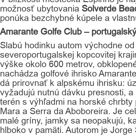
možnosť ubytovania
Solverde Bea
ponúka bezchybné kúpele a vlastn
Amarante Golfe Club – portugalsk
Slabú hodinku autom východne od P
severoportugalskej kopcovitej kraj
výške okolo 600 metrov, obklopené
nachádza golfové ihrisko Amarante
dá prirovnať k alpskému ihrisku: úz
vyžadujú nutnú dávku presnosti, a
terén s výhľadmi na horské chrbty
Mara a Serra da Aboboreira. Je ce
malé gríny, jamky sa neopakujú, k
hlboko v pamäti. Autorom je Jorge 