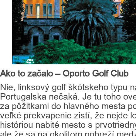
Ako to začalo – Oporto Golf Club
Nie, linksový golf škótskeho typu 
Portugalska nečaká. Je tu toho ove
za pôžitkami do hlavného mesta po
veľké prekvapenie zistí, že nejde 
históriou nabité mesto s prvotriedn
ale že sa na okolitom pobreží med