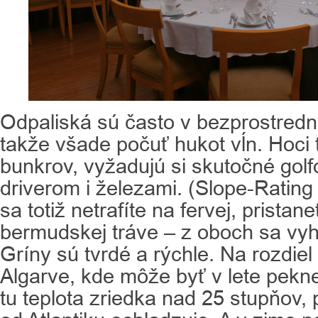
Odpaliská sú často v bezprostredne
takže všade počuť hukot vĺn. Hoci tu
bunkrov, vyžadujú si skutočné gol
driverom i železami. (Slope-Rating
sa totiž netrafíte na fervej, prista
bermudskej tráve – z oboch sa vyh
Gríny sú tvrdé a rýchle. Na rozdiel
Algarve, kde môže byť v lete pekne
tu teplota zriedka nad 25 stupňov,