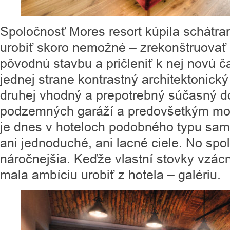
Spoločnosť Mores resort kúpila schátra
urobiť skoro nemožné – zrekonštruovať
pôvodnú stavbu a pričleniť k nej novú ča
jednej strane kontrastný architektonický
druhej vhodný a prepotrebný súčasný d
podzemných garáží a predovšetkým mo
je dnes v hoteloch podobného typu sam
ani jednoduché, ani lacné ciele. No spo
náročnejšia. Keďže vlastní stovky vzácn
mala ambíciu urobiť z hotela – galériu.