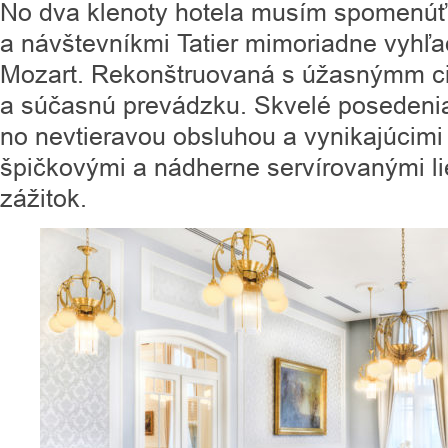
No dva klenoty hotela musím spomenúť
a návštevníkmi Tatier mimoriadne vyhľa
Mozart. Rekonštruovaná s úžasnýmm cito
a súčasnú prevádzku. Skvelé posedenia
no nevtieravou obsluhou a vynikajúcimi
špičkovými a nádherne servírovanými li
zážitok.