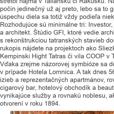
stretol najmä v Taliansku či Rakúsku. N
počin jedinečný už aj preto, lebo sa to 
úspechu diela sa totiž vždy podieľa nie
Rozhodujúce sú minimálne tri: Investor,
a architekt. Štúdio GFI, ktoré vedie arc
s rekonštrukciou tatranských stavieb do
rukopis nájdete na projektoch ako Slie
Kempinski Hight Tatras či vila COOP v 
Vďaka zrejme názorovej symbióze sa do
v prípade Hotela Lomnica. A tak dnes 5
izieb a reprezentačných apartmánov, ro
cigarový bar, hotelový obchodík a beau
vynikajúce služby a rovnakú noblesu, ak
otvorení v roku 1894.