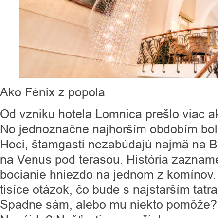
Ako Fénix z popola
Od vzniku hotela Lomnica prešlo viac a
No jednoznačne najhorším obdobím bol
Hoci, štamgasti nezabúdajú najmä na Bu
na Venus pod terasou. História zaznamen
bocianie hniezdo na jednom z komínov. 
tisíce otázok, čo bude s najstarším ta
Spadne sám, alebo mu niekto pomôže? 