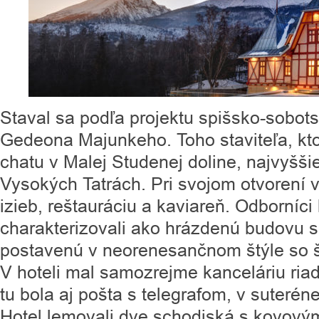
Staval sa podľa projektu spišsko-sobots
Gedeona Majunkeho. Toho staviteľa, kto
chatu v Malej Studenej doline, najvyšš
Vysokých Tatrách. Pri svojom otvorení 
izieb, reštauráciu a kaviareň. Odborníci
charakterizovali ako hrázdenú budovu s
postavenú v neorenesančnom štýle so š
V hoteli mal samozrejme kanceláriu riadi
tu bola aj pošta s telegrafom, v suterén
Hotel lemovali dve schodiská s kovový