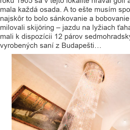
roku 1905 sa v tejto lokalite hrával golf 
mala každá osada. A to ešte musím spo
najskôr to bolo sánkovanie a bobovanie, 
milovali skijöring – jazdu na lyžiach ť
mali k dispozícii 12 párov sedmohradsk
vyrobených saní z Budapešti…