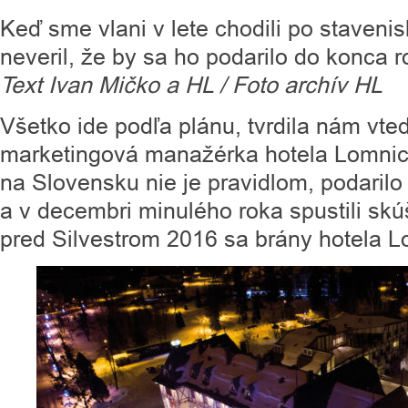
Keď sme vlani v lete chodili po staveni
neveril, že by sa ho podarilo do konca r
Text Ivan Mičko a HL / Foto archív HL
Všetko ide podľa plánu, tvrdila nám vt
marketingová manažérka hotela Lomnica
na Slovensku nie je pravidlom, podarilo s
a v decembri minulého roka spustili skú
pred Silvestrom 2016 sa brány hotela Lo