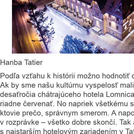
Hanba Tatier
Podľa vzťahu k histórii možno hodnotiť 
Ak by sme našu kultúrnu vyspelosť mal
desaťročia chátrajúceho hotela Lomnic
riadne červenať. No napriek všetkému sa
ktovie prečo, správnym smerom. A nap
v rozprávke – všetko dobre skončí. Tak a
s najstarším hotelovým zariadením v Tat