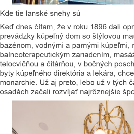
Kde tie lanské snehy sú
Keď dnes čítam, že v roku 1896 dali opr
prevádzky kúpeľný dom so štýlovou ma
bazénom, vodnými a parnými kúpeľmi,
balneoterapeutickým zariadením, masá
telocvičňou a čitárňou, v bočných posch
byty kúpeľného direktória a lekára, chce
monarchie. Už aj preto, lebo už v tých 
osadách začali rozvíjať najrôznejšie špor