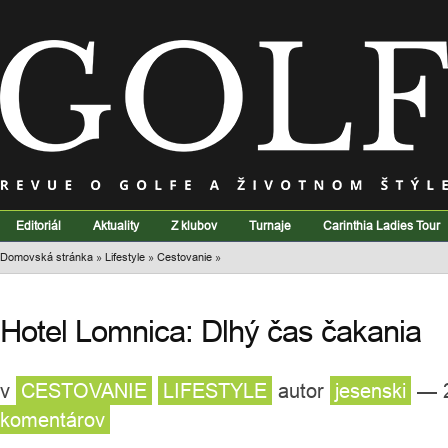
Editoriál
Aktuality
Z klubov
Turnaje
Carinthia Ladies Tour
Domovská stránka
»
Lifestyle
»
Cestovanie
»
Hotel Lomnica: Dlhý čas čakania
v
CESTOVANIE
LIFESTYLE
autor
jesenski
— 2
komentárov