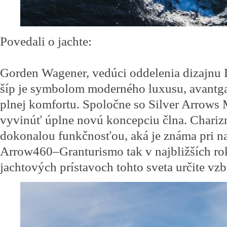
Povedali o jachte:
Gorden Wagener, vedúci oddelenia dizajnu
šíp je symbolom moderného luxusu, avantga
plnej komfortu. Spoločne so Silver Arrows 
vyvinúť úplne novú koncepciu člna. Charizm
dokonalou funkčnosťou, aká je známa pri na
Arrow460–Granturismo tak v najbližších ro
jachtových prístavoch tohto sveta určite vz