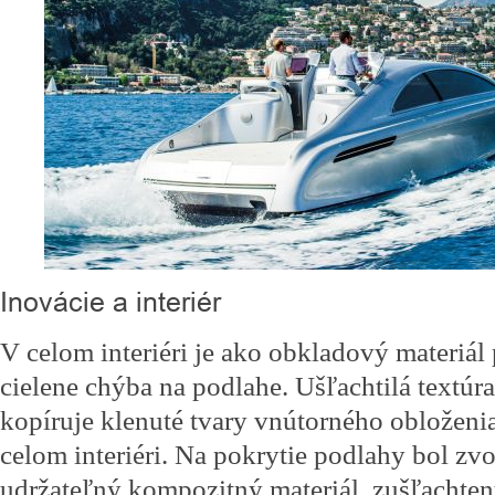
Inovácie a interiér
V celom interiéri je ako obkladový materiál 
cielene chýba na podlahe. Ušľachtilá textú
kopíruje klenuté tvary vnútorného obloženia
celom interiéri. Na pokrytie podlahy bol zv
udržateľný kompozitný materiál, zušľachten