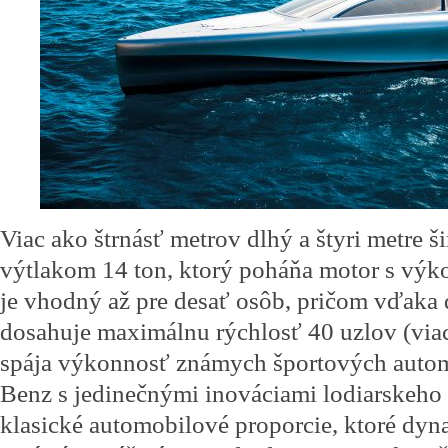
Viac ako štrnásť metrov dlhý a štyri metre š
výtlakom 14 ton, ktorý poháňa motor s vý
je vhodný až pre desať osôb, pričom vďak
dosahuje maximálnu rýchlosť 40 uzlov (viac
spája výkonnosť známych športových auto
Benz s jedinečnými inováciami lodiarskeho 
klasické automobilové proporcie, ktoré dy