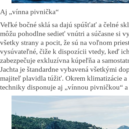
Aj „vínna pivnička“
Veľké bočné sklá sa dajú spúšťať a čelné sk
môžu pohodlne sedieť vnútri a súčasne si 
všetky strany a pocit, že sú na voľnom priest
vysúvateľné, čiže k dispozícii vtedy, keď i
zabezpečuje exkluzívna kúpeľňa a samostatn
Jachta je štandardne vybavená všetkými do
majiteľ plavidla túžiť. Okrem klimatizácie a
techniky disponuje aj „vínnou pivničkou“ 