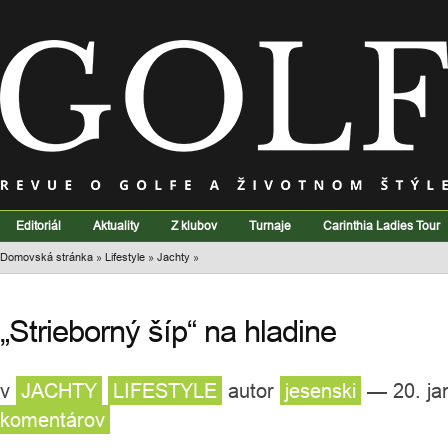
Editoriál
Aktuality
Z klubov
Turnaje
Carinthia Ladies Tour
Domovská stránka
»
Lifestyle
»
Jachty
»
„Strieborný šíp“ na hladine
v
JACHTY
LIFESTYLE
autor
jesenski
— 20. ja
komentárov