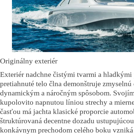
Originálny exteriér
Exteriér nadchne čistými tvarmi a hladkými
pretiahnuté telo člna demonštruje zmyselnú 
dynamickým a náročným spôsobom. Svojím 
kupolovito napnutou líniou strechy a miern
časťou má jachta klasické proporcie automob
štruktúrovaná decentne dozadu ustupujúcou
konkávnym prechodom celého boku vzniká v